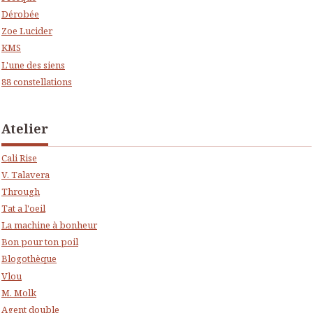
Dérobée
Zoe Lucider
KMS
L'une des siens
88 constellations
Atelier
Cali Rise
V. Talavera
Through
Tat a l'oeil
La machine à bonheur
Bon pour ton poil
Blogothèque
Vlou
M. Molk
Agent double