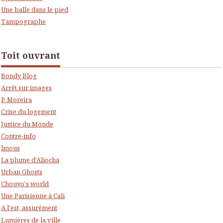
Une balle dans le pied
Tampographe
Toit ouvrant
Bondy Blog
Arrêt sur images
P. Moreira
Crise du logement
Justice du Monde
Contre-info
lmous
La plume d'Aliocha
Urban Ghosts
Chouyo's world
Une Parisienne à Cali
A l'est, assurément
Lumières de la ville