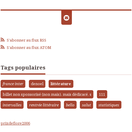
S'abonner au flux RSS
S'abonner au flux ATOM
Tags populaires
france inter
denoel
littérature
billet non sponsorisé (non mais). mais dédicacé. s
111
intervalles
rentrée littéraire
bello
salut
statistiques
prixdeflore2006