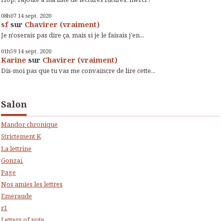
08h07
14
sept. 2020
sf
sur
Chavirer (vraiment)
Je n'oserais pas dire ça, mais si je le faisais j'en...
01h59
14
sept. 2020
Karine
sur
Chavirer (vraiment)
Dis-moi pas que tu vas me convaincre de lire cette...
Salon
Mandor chronique
Strictement K
La lettrine
Gonzaï
Page
Nos amies les lettres
Emeraude
r1
Letters of note