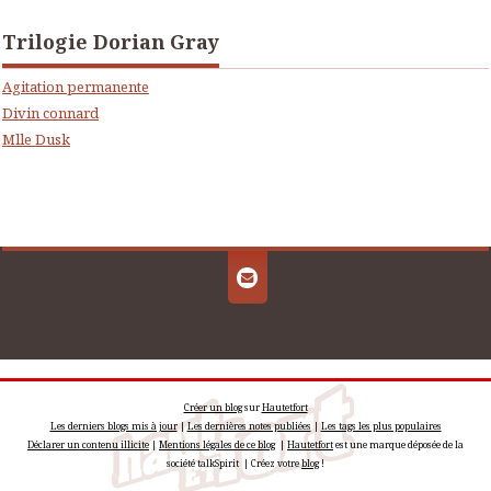
Trilogie Dorian Gray
Agitation permanente
Divin connard
Mlle Dusk
Créer un blog
sur
Hautetfort
Les derniers blogs mis à jour
|
Les dernières notes publiées
|
Les tags les plus populaires
Déclarer un contenu illicite
|
Mentions légales de ce blog
|
Hautetfort
est une marque déposée de la
société talkSpirit | Créez votre
blog
!