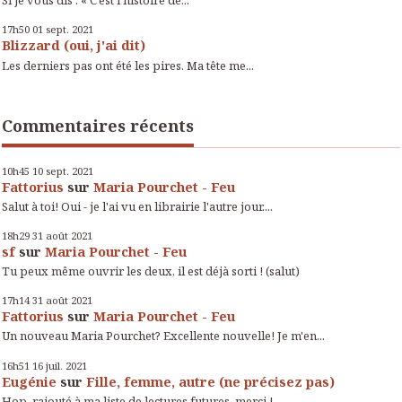
Si je vous dis : « C’est l’histoire de...
17h50
01
sept. 2021
Blizzard (oui, j'ai dit)
Les derniers pas ont été les pires. Ma tête me...
Commentaires récents
10h45
10
sept. 2021
Fattorius
sur
Maria Pourchet - Feu
Salut à toi! Oui - je l'ai vu en librairie l'autre jour....
18h29
31
août 2021
sf
sur
Maria Pourchet - Feu
Tu peux même ouvrir les deux, il est déjà sorti ! (salut)
17h14
31
août 2021
Fattorius
sur
Maria Pourchet - Feu
Un nouveau Maria Pourchet? Excellente nouvelle! Je m'en...
16h51
16
juil. 2021
Eugénie
sur
Fille, femme, autre (ne précisez pas)
Hop, rajouté à ma liste de lectures futures, merci !