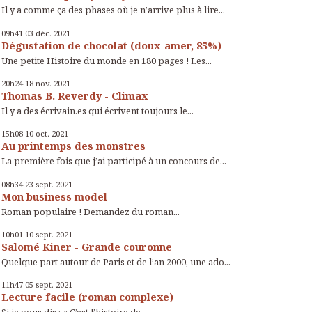
Il y a comme ça des phases où je n’arrive plus à lire...
09h41
03
déc. 2021
Dégustation de chocolat (doux-amer, 85%)
Une petite Histoire du monde en 180 pages ! Les...
20h24
18
nov. 2021
Thomas B. Reverdy - Climax
Il y a des écrivain.es qui écrivent toujours le...
15h08
10
oct. 2021
Au printemps des monstres
La première fois que j’ai participé à un concours de...
08h34
23
sept. 2021
Mon business model
Roman populaire ! Demandez du roman...
10h01
10
sept. 2021
Salomé Kiner - Grande couronne
Quelque part autour de Paris et de l’an 2000, une ado...
11h47
05
sept. 2021
Lecture facile (roman complexe)