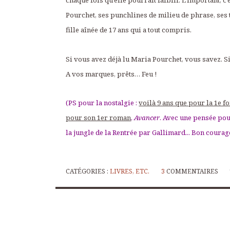
chaque fois qu’elle pourrait faiblir. L’important, c’e
Pourchet, ses punchlines de milieu de phrase, ses t
fille aînée de 17 ans qui a tout compris.
Si vous avez déjà lu Maria Pourchet, vous savez. Si
A vos marques, prêts… Feu !
(PS pour la nostalgie :
voilà 9 ans que pour la 1e fo
pour son 1er roman
,
Avancer
. Avec une pensée pou
la jungle de la Rentrée par Gallimard... Bon courage
CATÉGORIES :
LIVRES, ETC.
3
COMMENTAIRES