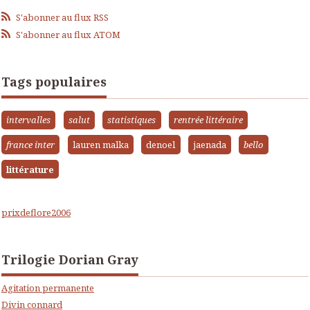
S'abonner au flux RSS
S'abonner au flux ATOM
Tags populaires
intervalles
salut
statistiques
rentrée littéraire
france inter
lauren malka
denoel
jaenada
bello
littérature
prixdeflore2006
Trilogie Dorian Gray
Agitation permanente
Divin connard