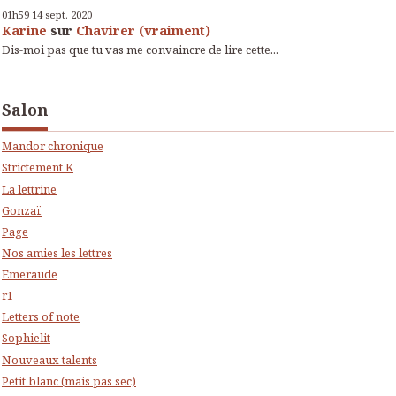
01h59
14
sept. 2020
Karine
sur
Chavirer (vraiment)
Dis-moi pas que tu vas me convaincre de lire cette...
Salon
Mandor chronique
Strictement K
La lettrine
Gonzaï
Page
Nos amies les lettres
Emeraude
r1
Letters of note
Sophielit
Nouveaux talents
Petit blanc (mais pas sec)