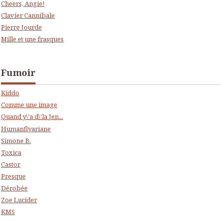
Cheers, Angie!
Clavier Cannibale
Pierre Jourde
Mille et une frasques
Fumoir
Kiddo
Comme une image
Quand y\'a d\'la Jen...
Humanflyariane
Simone B.
Toxica
Castor
Presque
Dérobée
Zoe Lucider
KMS