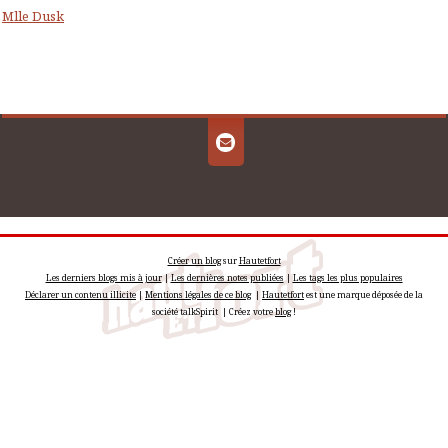
Mlle Dusk
Créer un blog
sur
Hautetfort
Les derniers blogs mis à jour
|
Les dernières notes publiées
|
Les tags les plus populaires
Déclarer un contenu illicite
|
Mentions légales de ce blog
|
Hautetfort
est une marque déposée de la
société talkSpirit | Créez votre
blog
!