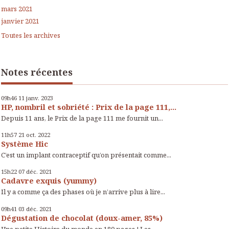
mars 2021
janvier 2021
Toutes les archives
Notes récentes
09h46
11
janv. 2023
HP, nombril et sobriété : Prix de la page 111,...
Depuis 11 ans, le Prix de la page 111 me fournit un...
11h57
21
oct. 2022
Système Hic
C’est un implant contraceptif qu’on présentait comme...
15h22
07
déc. 2021
Cadavre exquis (yummy)
Il y a comme ça des phases où je n’arrive plus à lire...
09h41
03
déc. 2021
Dégustation de chocolat (doux-amer, 85%)
Une petite Histoire du monde en 180 pages ! Les...