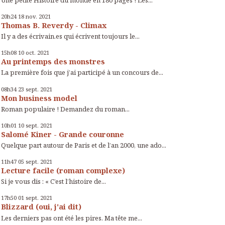
20h24
18
nov. 2021
Thomas B. Reverdy - Climax
Il y a des écrivain.es qui écrivent toujours le...
15h08
10
oct. 2021
Au printemps des monstres
La première fois que j’ai participé à un concours de...
08h34
23
sept. 2021
Mon business model
Roman populaire ! Demandez du roman...
10h01
10
sept. 2021
Salomé Kiner - Grande couronne
Quelque part autour de Paris et de l’an 2000, une ado...
11h47
05
sept. 2021
Lecture facile (roman complexe)
Si je vous dis : « C’est l’histoire de...
17h50
01
sept. 2021
Blizzard (oui, j'ai dit)
Les derniers pas ont été les pires. Ma tête me...