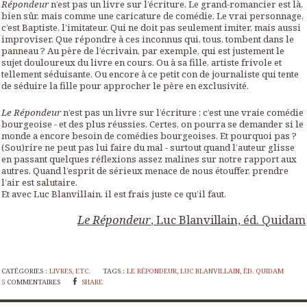
Répondeur
n’est pas un livre sur l’écriture. Le grand-romancier est là,
bien sûr, mais comme une caricature de comédie. Le vrai personnage,
c’est Baptiste, l’imitateur. Qui ne doit pas seulement imiter, mais aussi
improviser. Que répondre à ces inconnus qui, tous, tombent dans le
panneau ? Au père de l’écrivain, par exemple, qui est justement le
sujet douloureux du livre en cours. Ou à sa fille, artiste frivole et
tellement séduisante. Ou encore à ce petit con de journaliste qui tente
de séduire la fille pour approcher le père en exclusivité.
Le Répondeur
n’est pas un livre sur l’écriture : c’est une vraie comédie
bourgeoise - et des plus réussies. Certes, on pourra se demander si le
monde a encore besoin de comédies bourgeoises. Et pourquoi pas ?
(Sou)rire ne peut pas lui faire du mal - surtout quand l’auteur glisse
en passant quelques réflexions assez malines sur notre rapport aux
autres. Quand l’esprit de sérieux menace de nous étouffer, prendre
l’air est salutaire.
Et avec Luc Blanvillain, il est frais juste ce qu’il faut.
Le Répondeur
, Luc Blanvillain, éd. Quidam
CATÉGORIES :
LIVRES, ETC.
TAGS :
LE RÉPONDEUR
,
LUC BLANVILLAIN
,
ÉD. QUIDAM
5
COMMENTAIRES
SHARE