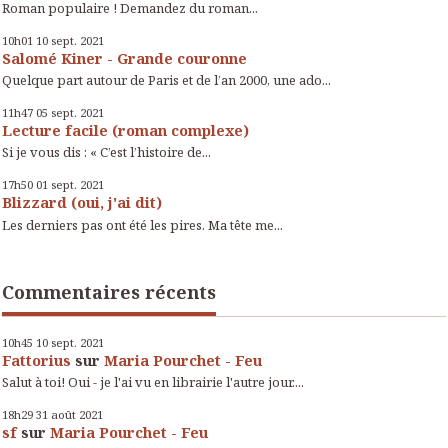
Roman populaire ! Demandez du roman...
10h01
10
sept. 2021
Salomé Kiner - Grande couronne
Quelque part autour de Paris et de l’an 2000, une ado...
11h47
05
sept. 2021
Lecture facile (roman complexe)
Si je vous dis : « C’est l’histoire de...
17h50
01
sept. 2021
Blizzard (oui, j'ai dit)
Les derniers pas ont été les pires. Ma tête me...
Commentaires récents
10h45
10
sept. 2021
Fattorius
sur
Maria Pourchet - Feu
Salut à toi! Oui - je l'ai vu en librairie l'autre jour....
18h29
31
août 2021
sf
sur
Maria Pourchet - Feu