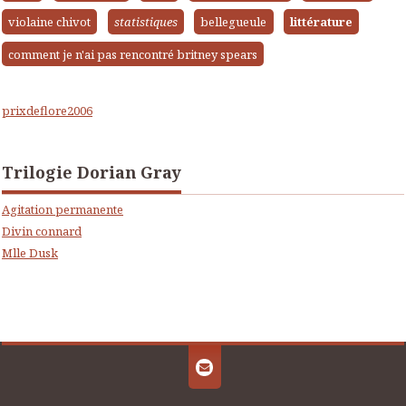
violaine chivot
statistiques
bellegueule
littérature
comment je n'ai pas rencontré britney spears
prixdeflore2006
Trilogie Dorian Gray
Agitation permanente
Divin connard
Mlle Dusk