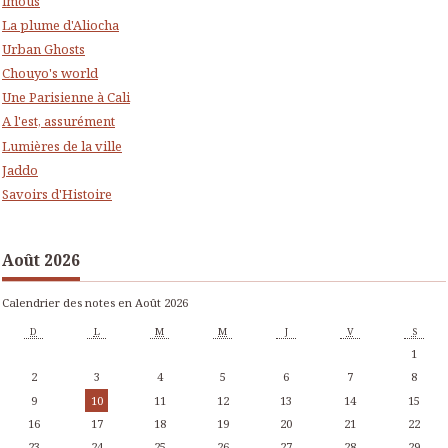
lmous
La plume d'Aliocha
Urban Ghosts
Chouyo's world
Une Parisienne à Cali
A l'est, assurément
Lumières de la ville
Jaddo
Savoirs d'Histoire
Août 2026
Calendrier des notes en Août 2026
D
L
M
M
J
V
S
1
2
3
4
5
6
7
8
9
10
11
12
13
14
15
16
17
18
19
20
21
22
23
24
25
26
27
28
29