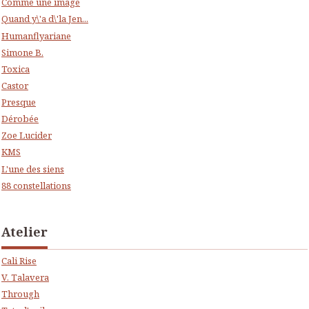
Comme une image
Quand y\'a d\'la Jen...
Humanflyariane
Simone B.
Toxica
Castor
Presque
Dérobée
Zoe Lucider
KMS
L'une des siens
88 constellations
Atelier
Cali Rise
V. Talavera
Through