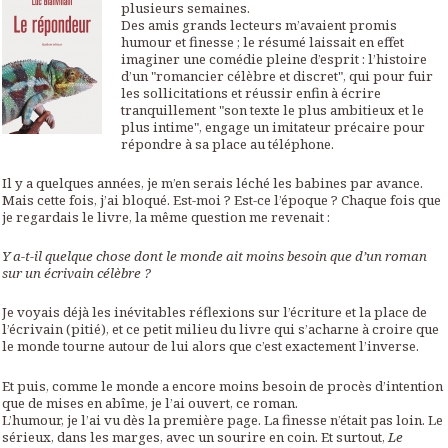
plusieurs semaines.
Des amis grands lecteurs m’avaient promis
humour et finesse ; le résumé laissait en effet
imaginer une comédie pleine d’esprit : l’histoire
d’un "romancier célèbre et discret", qui pour fuir
les sollicitations et réussir enfin à écrire
tranquillement "son texte le plus ambitieux et le
plus intime", engage un imitateur précaire pour
répondre à sa place au téléphone.
Il y a quelques années, je m’en serais léché les babines par avance.
Mais cette fois, j’ai bloqué. Est-moi ? Est-ce l’époque ? Chaque fois que
je regardais le livre, la même question me revenait :
Y a-t-il quelque chose dont le monde ait moins besoin que d’un roman
sur un écrivain célèbre ?
Je voyais déjà les inévitables réflexions sur l’écriture et la place de
l’écrivain (pitié), et ce petit milieu du livre qui s’acharne à croire que
le monde tourne autour de lui alors que c’est exactement l’inverse.
Et puis, comme le monde a encore moins besoin de procès d’intention
que de mises en abîme, je l’ai ouvert, ce roman.
L’humour, je l’ai vu dès la première page. La finesse n’était pas loin. Le
sérieux, dans les marges, avec un sourire en coin. Et surtout,
Le