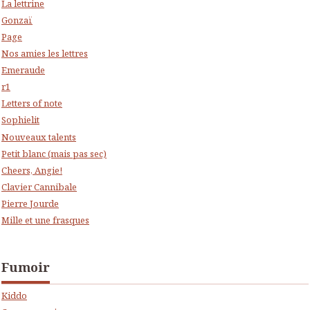
La lettrine
Gonzaï
Page
Nos amies les lettres
Emeraude
r1
Letters of note
Sophielit
Nouveaux talents
Petit blanc (mais pas sec)
Cheers, Angie!
Clavier Cannibale
Pierre Jourde
Mille et une frasques
Fumoir
Kiddo