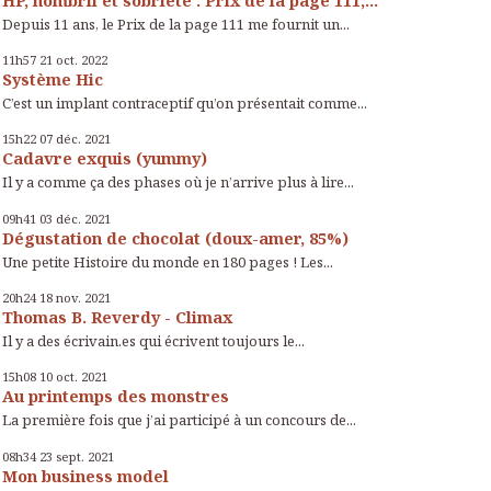
Depuis 11 ans, le Prix de la page 111 me fournit un...
11h57
21
oct. 2022
Système Hic
C’est un implant contraceptif qu’on présentait comme...
15h22
07
déc. 2021
Cadavre exquis (yummy)
Il y a comme ça des phases où je n’arrive plus à lire...
09h41
03
déc. 2021
Dégustation de chocolat (doux-amer, 85%)
Une petite Histoire du monde en 180 pages ! Les...
20h24
18
nov. 2021
Thomas B. Reverdy - Climax
Il y a des écrivain.es qui écrivent toujours le...
15h08
10
oct. 2021
Au printemps des monstres
La première fois que j’ai participé à un concours de...
08h34
23
sept. 2021
Mon business model