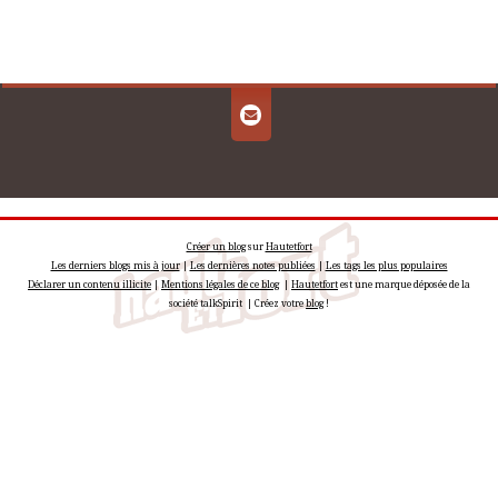
Créer un blog
sur
Hautetfort
Les derniers blogs mis à jour
|
Les dernières notes publiées
|
Les tags les plus populaires
Déclarer un contenu illicite
|
Mentions légales de ce blog
|
Hautetfort
est une marque déposée de la
société talkSpirit | Créez votre
blog
!