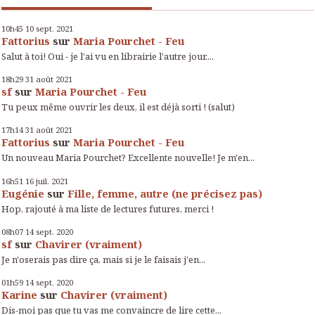
10h45
10
sept. 2021
Fattorius
sur
Maria Pourchet - Feu
Salut à toi! Oui - je l'ai vu en librairie l'autre jour....
18h29
31
août 2021
sf
sur
Maria Pourchet - Feu
Tu peux même ouvrir les deux, il est déjà sorti ! (salut)
17h14
31
août 2021
Fattorius
sur
Maria Pourchet - Feu
Un nouveau Maria Pourchet? Excellente nouvelle! Je m'en...
16h51
16
juil. 2021
Eugénie
sur
Fille, femme, autre (ne précisez pas)
Hop, rajouté à ma liste de lectures futures, merci !
08h07
14
sept. 2020
sf
sur
Chavirer (vraiment)
Je n'oserais pas dire ça, mais si je le faisais j'en...
01h59
14
sept. 2020
Karine
sur
Chavirer (vraiment)
Dis-moi pas que tu vas me convaincre de lire cette...