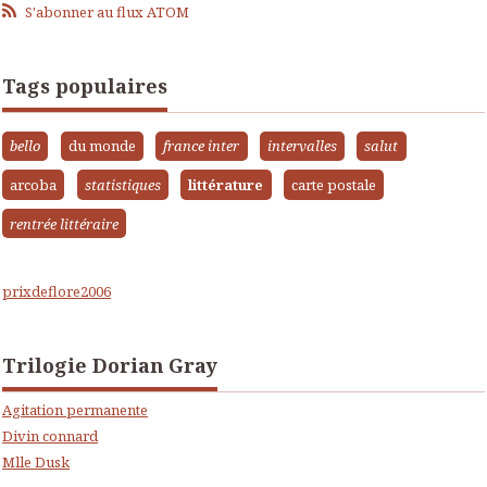
S'abonner au flux ATOM
Tags populaires
bello
du monde
france inter
intervalles
salut
arcoba
statistiques
littérature
carte postale
rentrée littéraire
prixdeflore2006
Trilogie Dorian Gray
Agitation permanente
Divin connard
Mlle Dusk