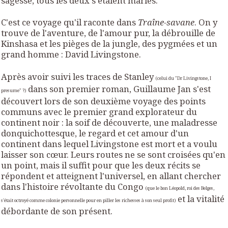
sagesse, tous les deux s'étaient mariés.
C'est ce voyage qu'il raconte dans
Traîne-savane
. On y
trouve de l'aventure, de l'amour pur, la débrouille de
Kinshasa et les pièges de la jungle, des pygmées et un
grand homme : David Livingstone.
Après avoir suivi les traces de Stanley
(celui du "Dr Livingstone, I
dans son premier roman, Guillaume Jan s'est
presume" ?)
découvert lors de son deuxième voyage des points
communs avec le premier grand explorateur du
continent noir : la soif de découverte, une maladresse
donquichottesque, le regard et cet amour d'un
continent dans lequel Livingstone est mort et a voulu
laisser son cœur. Leurs routes ne se sont croisées qu'en
un point, mais il suffit pour que les deux récits se
répondent et atteignent l'universel, en allant chercher
dans l'histoire révoltante du Congo
(que le bon Léopold, roi des Belges,
et la vitalité
s'était octroyé comme colonie personnelle pour en piller les richesses à son seul profit)
débordante de son présent.