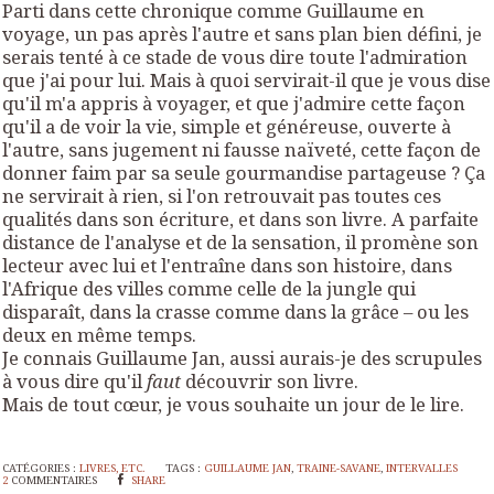
Parti dans cette chronique comme Guillaume en
voyage, un pas après l'autre et sans plan bien défini, je
serais tenté à ce stade de vous dire toute l'admiration
que j'ai pour lui. Mais à quoi servirait-il que je vous dise
qu'il m'a appris à voyager, et que j'admire cette façon
qu'il a de voir la vie, simple et généreuse, ouverte à
l'autre, sans jugement ni fausse naïveté, cette façon de
donner faim par sa seule gourmandise partageuse ? Ça
ne servirait à rien, si l'on retrouvait pas toutes ces
qualités dans son écriture, et dans son livre. A parfaite
distance de l'analyse et de la sensation, il promène son
lecteur avec lui et l'entraîne dans son histoire, dans
l'Afrique des villes comme celle de la jungle qui
disparaît, dans la crasse comme dans la grâce – ou les
deux en même temps.
Je connais Guillaume Jan, aussi aurais-je des scrupules
à vous dire qu'il
faut
découvrir son livre.
Mais de tout cœur, je vous souhaite un jour de le lire.
CATÉGORIES :
LIVRES, ETC.
TAGS :
GUILLAUME JAN
,
TRAINE-SAVANE
,
INTERVALLES
2
COMMENTAIRES
SHARE