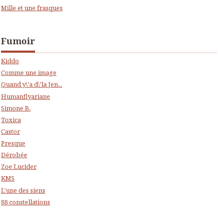
Mille et une frasques
Fumoir
Kiddo
Comme une image
Quand y\'a d\'la Jen...
Humanflyariane
Simone B.
Toxica
Castor
Presque
Dérobée
Zoe Lucider
KMS
L'une des siens
88 constellations