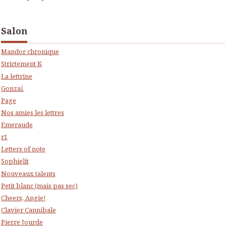
Salon
Mandor chronique
Strictement K
La lettrine
Gonzaï
Page
Nos amies les lettres
Emeraude
r1
Letters of note
Sophielit
Nouveaux talents
Petit blanc (mais pas sec)
Cheers, Angie!
Clavier Cannibale
Pierre Jourde