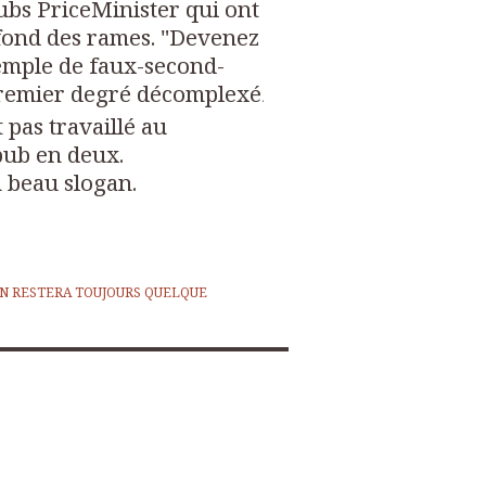
pubs PriceMinister qui ont
fond des rames. "Devenez
exemple de faux-second-
remier degré décomplexé
.
 pas travaillé au
 pub en deux.
n beau slogan.
EN RESTERA TOUJOURS QUELQUE