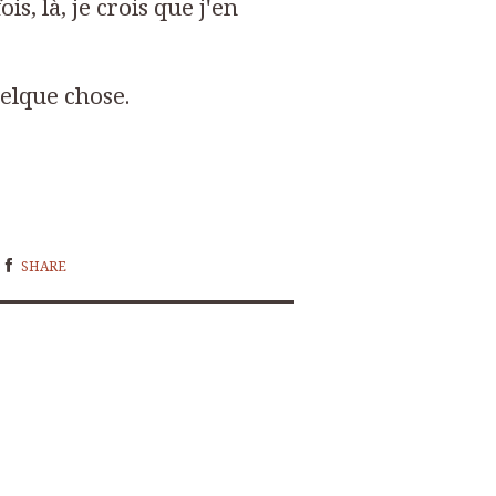
is, là, je crois que j'en
uelque chose
.
SHARE