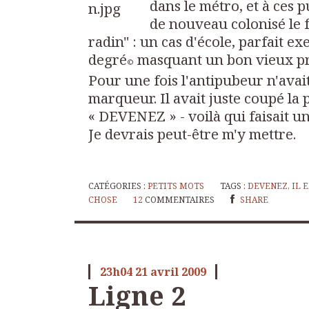
dans le métro, et à ces 
de nouveau colonisé le 
radin" : un cas d'école, parfait 
degré
masquant un bon vieux p
©
Pour une fois l'antipubeur n'avait
marqueur. Il avait juste coupé la
« DEVENEZ » - voilà qui faisait u
Je devrais peut-être m'y mettre.
CATÉGORIES :
PETITS MOTS
TAGS :
DEVENEZ
,
IL 
CHOSE
12
COMMENTAIRES
SHARE
23h04
21
avril 2009
Ligne 2