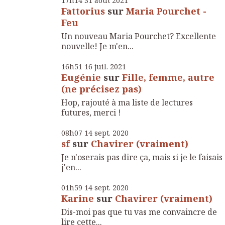
17h14
31
août 2021
Fattorius
sur
Maria Pourchet -
Feu
Un nouveau Maria Pourchet? Excellente
nouvelle! Je m'en...
16h51
16
juil. 2021
Eugénie
sur
Fille, femme, autre
(ne précisez pas)
Hop, rajouté à ma liste de lectures
futures, merci !
08h07
14
sept. 2020
sf
sur
Chavirer (vraiment)
Je n'oserais pas dire ça, mais si je le faisais
j'en...
01h59
14
sept. 2020
Karine
sur
Chavirer (vraiment)
Dis-moi pas que tu vas me convaincre de
lire cette...