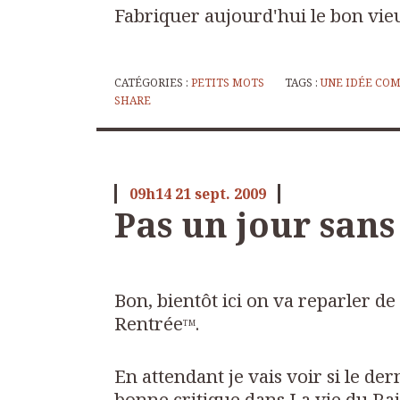
Fabriquer aujourd'hui le bon vie
CATÉGORIES :
PETITS MOTS
TAGS :
UNE IDÉE CO
SHARE
09h14
21
sept. 2009
Pas un jour sans
Bon, bientôt ici on va reparler de 
Rentrée
.
TM
En attendant je vais voir si le de
bonne critique dans
La vie du Rai