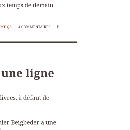
ux temps de demain.
MME ÇA
4
COMMENTAIRES
 une ligne
livres, à défaut de
rnier Beigbeder a une
l
.