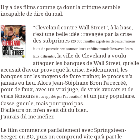
Il y a des films comme ça dont la critique semble
incapable de dire du mal.
“
Cleveland contre Wall Street”, à la base,
c’est une belle idée : ravagée par la crise
des subprimes
(20 000 familles expulsées de leurs maisons
faute de pouvoir rembourser leurs crédits immobiliers avec leurs
, la ville de Cleveland a voulu
taux délirants)
attaquer les banques de Wall Street, qu’elle
accusait d’avoir provoqué la crise. Evidemment, les
banques ont les moyens de faire traîner, le procès n’a
jamais eu lieu. Alors Jean-Stéphane Bron l’a recréé,
pour de faux, avec un vrai juge, de vrais avocats et de
vrais témoins
et un jury populaire.
(tous appelés par l’accusation)
Casse-gueule, mais pourquoi pas.
D’ailleurs on m’en avait dit du bien.
J’aurais dû me méfier.
Le film commence parfaitement avec Springsteen-
Seeger en BO, puis on comprend vite qu’à part le