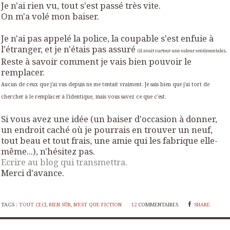
Je n'ai rien vu, tout s'est passé très vite.
On m'a volé mon baiser.
Je n'ai pas appelé la police, la coupable s'est enfuie à
l'étranger, et je n'étais pas assuré
.
(il avait surtout une valeur sentimentale)
Reste à savoir comment je vais bien pouvoir le
remplacer.
Aucun de ceux que j'ai vus depuis ne me tentait vraiment. Je sais bien que j'ai tort de
chercher à le remplacer à l'identique, mais vous savez ce que c'est.
Si vous avez une idée (un baiser d'occasion à donner,
un endroit caché où je pourrais en trouver un neuf,
tout beau et tout frais, une amie qui les fabrique elle-
même...), n'hésitez pas.
Ecrire au blog qui transmettra.
Merci d'avance.
TAGS :
TOUT CECI
,
BIEN SÛR
,
N'EST QUE FICTION
12
COMMENTAIRES
SHARE