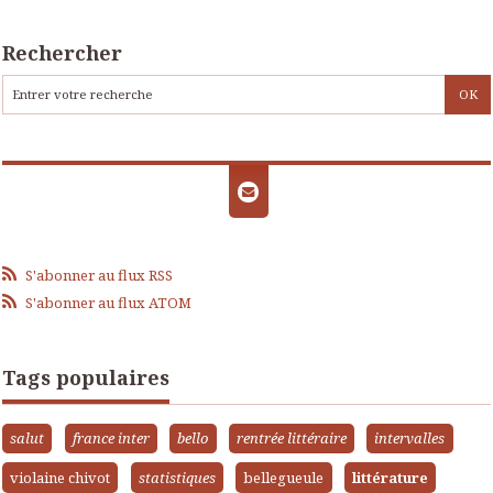
Rechercher
S'abonner au flux RSS
S'abonner au flux ATOM
Tags populaires
salut
france inter
bello
rentrée littéraire
intervalles
violaine chivot
statistiques
bellegueule
littérature