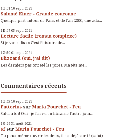
10h01
10
sept. 2021
Salomé Kiner - Grande couronne
Quelque part autour de Paris et de l’an 2000, une ado...
11h47
05
sept. 2021
Lecture facile (roman complexe)
Si je vous dis : « C’est l’histoire de...
17h50
01
sept. 2021
Blizzard (oui, j'ai dit)
Les derniers pas ont été les pires. Ma tête me...
Commentaires récents
10h45
10
sept. 2021
Fattorius
sur
Maria Pourchet - Feu
Salut à toi! Oui - je l'ai vu en librairie l'autre jour....
18h29
31
août 2021
sf
sur
Maria Pourchet - Feu
Tu peux même ouvrir les deux, il est déjà sorti ! (salut)