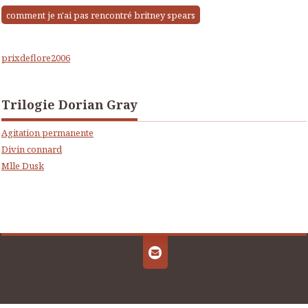
comment je n'ai pas rencontré britney spears
prixdeflore2006
Trilogie Dorian Gray
Agitation permanente
Divin connard
Mlle Dusk