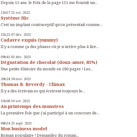
Depuis 11 ans, le Prix de la page 111 me fournit un...
11h57
21
oct. 2022
Système Hic
C’est un implant contraceptif qu’on présentait comme...
15h22
07
déc. 2021
Cadavre exquis (yummy)
Il y a comme ça des phases où je n’arrive plus à lire...
09h41
03
déc. 2021
Dégustation de chocolat (doux-amer, 85%)
Une petite Histoire du monde en 180 pages ! Les...
20h24
18
nov. 2021
Thomas B. Reverdy - Climax
Il y a des écrivain.es qui écrivent toujours le...
15h08
10
oct. 2021
Au printemps des monstres
La première fois que j’ai participé à un concours de...
08h34
23
sept. 2021
Mon business model
Roman populaire ! Demandez du roman...