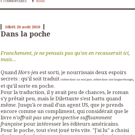
8
COMMENTAIRES
SHARE
10h01
26
août 2010
Dans la poche
Franchement, je ne pensais pas qu’on en recauserait ici,
mais…
Quand
Hors-jeu
est sorti, je nourrissais deux espoirs
secrets : qu’il soit traduit
,
(même dans un seul pays, même dans une langue étrange)
et qu’il sorte en poche.
Pour la traduction, il y avait peu de chances, le roman
s’y prêtait peu, mais le Dilettante s’est battu quand
même. Jusqu’à ce mail d’un agent US, que je prends
encore comme un compliment, qui considérait que le
livre
n’offrait pas une perspective suffisamment
française
pour intéresser les éditeurs américains.
Pour le poche, tout s’est joué très vite. "J’ai lu" a choisi