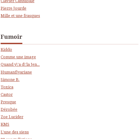
Clavier Cannibale
Pierre Jourde
Mille et une frasques
Fumoir
Kiddo
Comme une image
Quand y\'a d\'la Jen...
Humanflyariane
Simone B.
Toxica
Castor
Presque
Dérobée
Zoe Lucider
KMS
L'une des siens