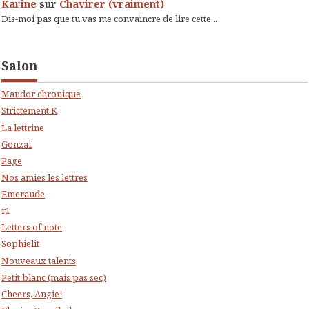
Karine
sur
Chavirer (vraiment)
Dis-moi pas que tu vas me convaincre de lire cette...
Salon
Mandor chronique
Strictement K
La lettrine
Gonzaï
Page
Nos amies les lettres
Emeraude
r1
Letters of note
Sophielit
Nouveaux talents
Petit blanc (mais pas sec)
Cheers, Angie!