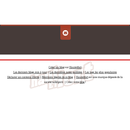
Créer un blog
sur
Hautetfort
Les derniers blogs mis à jour
|
Les dernières notes publiées
|
Les tags les plus populaires
Déclarer un contenu illicite
|
Mentions légales de ce blog
|
Hautetfort
est une marque déposée de la
société talkSpirit | Créez votre
blog
!