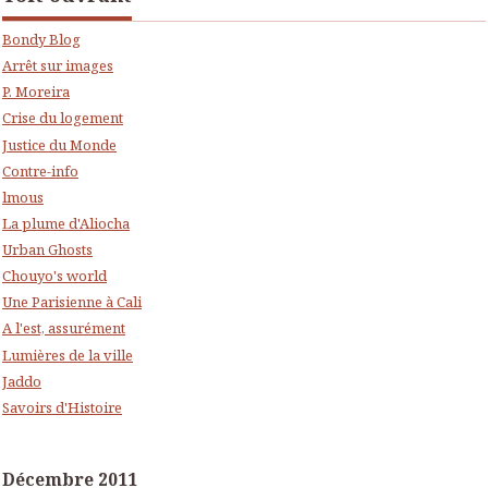
Bondy Blog
Arrêt sur images
P. Moreira
Crise du logement
Justice du Monde
Contre-info
lmous
La plume d'Aliocha
Urban Ghosts
Chouyo's world
Une Parisienne à Cali
A l'est, assurément
Lumières de la ville
Jaddo
Savoirs d'Histoire
Décembre 2011