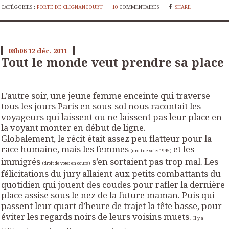
CATÉGORIES :
PORTE DE CLIGNANCOURT
10
COMMENTAIRES
SHARE
08h06
12
déc. 2011
Tout le monde veut prendre sa place
L’autre soir, une jeune femme enceinte qui traverse
tous les jours Paris en sous-sol nous racontait les
voyageurs qui laissent ou ne laissent pas leur place en
la voyant monter en début de ligne.
Globalement, le récit était assez peu flatteur pour la
race humaine, mais les femmes
et les
(droit de vote: 1945)
immigrés
s’en sortaient pas trop mal. Les
(droit de vote: en cours)
félicitations du jury allaient aux petits combattants du
quotidien qui jouent des coudes pour rafler la dernière
place assise sous le nez de la future maman. Puis qui
passent leur quart d’heure de trajet la tête basse, pour
éviter les regards noirs de leurs voisins muets.
Il y a