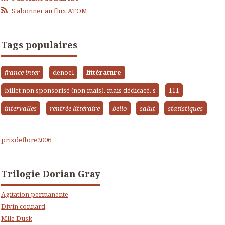
S'abonner au flux ATOM
Tags populaires
france inter
denoel
littérature
billet non sponsorisé (non mais). mais dédicacé. s
111
intervalles
rentrée littéraire
bello
salut
statistiques
prixdeflore2006
Trilogie Dorian Gray
Agitation permanente
Divin connard
Mlle Dusk