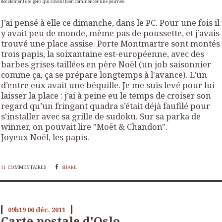
décidément des gens qui savent bien commencer une journée.
J’ai pensé à elle ce dimanche, dans le PC. Pour une fois il
y avait peu de monde, même pas de poussette, et j’avais
trouvé une place assise. Porte Montmartre sont montés
trois papis, la soixantaine est-européenne, avec des
barbes grises taillées en père Noël (un job saisonnier
comme ça, ça se prépare longtemps à l'avance). L’un
d’entre eux avait une béquille. Je me suis levé pour lui
laisser la place : j’ai à peine eu le temps de croiser son
regard qu’un fringant quadra s’était déjà faufilé pour
s'installer avec sa grille de sudoku. Sur sa parka de
winner, on pouvait lire "Moët & Chandon".
Joyeux Noël, les papis.
11
COMMENTAIRES
SHARE
09h19
06
déc. 2011
Carte postale d'Oslo