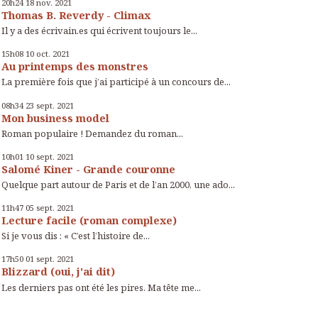
20h24
18
nov. 2021
Thomas B. Reverdy - Climax
Il y a des écrivain.es qui écrivent toujours le...
15h08
10
oct. 2021
Au printemps des monstres
La première fois que j’ai participé à un concours de...
08h34
23
sept. 2021
Mon business model
Roman populaire ! Demandez du roman...
10h01
10
sept. 2021
Salomé Kiner - Grande couronne
Quelque part autour de Paris et de l’an 2000, une ado...
11h47
05
sept. 2021
Lecture facile (roman complexe)
Si je vous dis : « C’est l’histoire de...
17h50
01
sept. 2021
Blizzard (oui, j'ai dit)
Les derniers pas ont été les pires. Ma tête me...