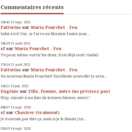
Commentaires récents
10h45
10
sept. 2021
Fattorius
sur
Maria Pourchet - Feu
Salut à toi! Oui - je l'ai vu en librairie l'autre jour....
18h29
31
août 2021
sf
sur
Maria Pourchet - Feu
Tu peux même ouvrir les deux, il est déjà sorti ! (salut)
17h14
31
août 2021
Fattorius
sur
Maria Pourchet - Feu
Un nouveau Maria Pourchet? Excellente nouvelle! Je m'en...
16h51
16
juil. 2021
Eugénie
sur
Fille, femme, autre (ne précisez pas)
Hop, rajouté à ma liste de lectures futures, merci !
08h07
14
sept. 2020
sf
sur
Chavirer (vraiment)
Je n'oserais pas dire ça, mais si je le faisais j'en...
01h59
14
sept. 2020