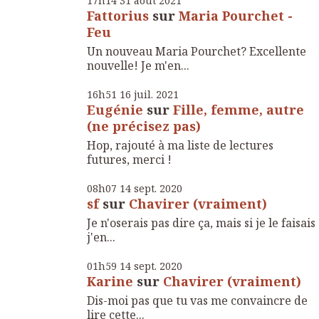
17h14
31
août 2021
Fattorius
sur
Maria Pourchet -
Feu
Un nouveau Maria Pourchet? Excellente
nouvelle! Je m'en...
16h51
16
juil. 2021
Eugénie
sur
Fille, femme, autre
(ne précisez pas)
Hop, rajouté à ma liste de lectures
futures, merci !
08h07
14
sept. 2020
sf
sur
Chavirer (vraiment)
Je n'oserais pas dire ça, mais si je le faisais
j'en...
01h59
14
sept. 2020
Karine
sur
Chavirer (vraiment)
Dis-moi pas que tu vas me convaincre de
lire cette...