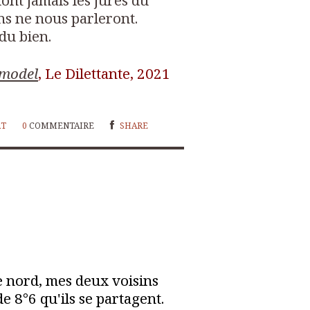
dont jamais les jurés du
ns ne nous parleront.
 du bien.
 model
, Le Dilettante, 2021
RT
0
COMMENTAIRE
SHARE
e nord, mes deux voisins
e 8°6 qu'ils se partagent.