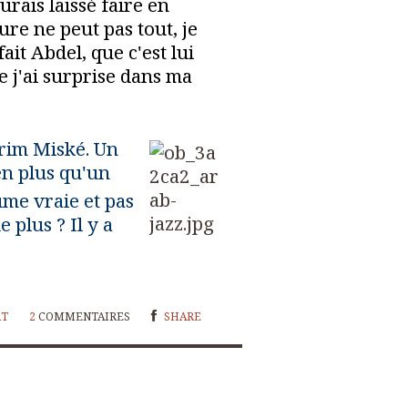
urais laissé faire en
ure ne peut pas tout, je
fait Abdel, que c'est lui
 j'ai surprise dans ma
arim Miské. Un
ien plus qu'un
ume vraie et pas
plus ? Il y a
RT
2
COMMENTAIRES
SHARE