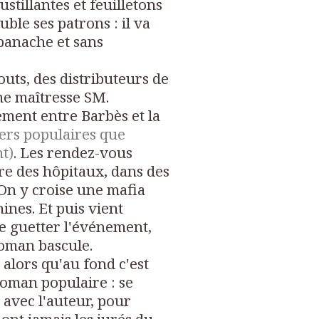
ustillantes et feuilletons
ouble ses patrons : il va
 panache et sans
outs, des distributeurs de
ne maîtresse SM.
ement entre Barbès et la
iers populaires que
nt)
. Les rendez-vous
re des hôpitaux, dans des
On y croise une mafia
nines. Et puis vient
de guetter l'événement,
 roman bascule.
 alors qu'au fond c'est
roman populaire : se
 avec l'auteur, pour