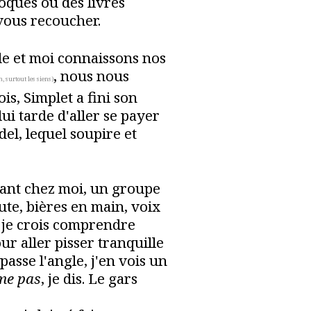
oques ou des livres
 vous recoucher.
de et moi connaissons nos
, nous nous
n, surtout les siens)
is, Simplet a fini son
lui tarde d'aller se payer
el, lequel soupire et
vant chez moi, un groupe
ute, bières en main, voix
, je crois comprendre
our aller pisser tranquille
passe l'angle, j'en vois un
me pas
, je dis. Le gars