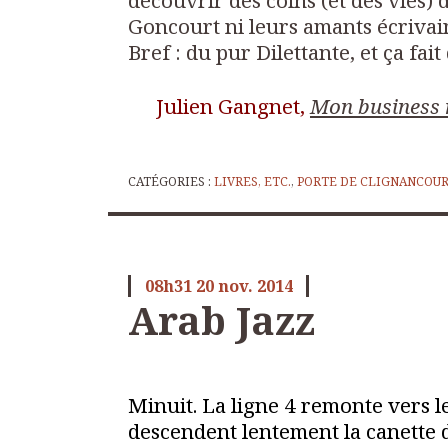
découvrir des coins (et des vies) 
Goncourt ni leurs amants écrivai
Bref : du pur Dilettante, et ça fait
Julien Gangnet,
Mon business
CATÉGORIES :
LIVRES, ETC.
,
PORTE DE CLIGNANCOU
08h31
20
nov. 2014
Arab Jazz
Minuit. La ligne 4 remonte vers l
descendent lentement la canette d