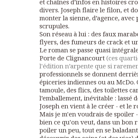
et chaînes d’infos en histoires cro
divers. Joseph flaire le filon, et d
monter la sienne, d’agence, avec
scrupules.
Son réseau à lui : des faux marab
flyers, des fumeurs de crack et u
Le roman se passe quasi intégral
Porte de Clignancourt
(ces quart
l'édition n’arpente que si rareme
professionnels se donnent derriè
épiceries indiennes ou au McDo. 
tamoule, des flics, des toilettes ca
l’emballement, inévitable : lassé 
Joseph en vient à le créer - et le
Mais je m'en voudrais de spoiler -
bien ce qu'on veut, dans un bon 
poiler un peu, tout en se baladant