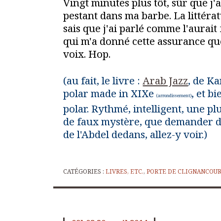
Vingt minutes plus tôt, sûr que j'a
pestant dans ma barbe. La littérat
sais que j'ai parlé comme l'aurait 
qui m'a donné cette assurance que
voix. Hop.
(au fait, le livre :
Arab Jazz
, de K
polar made in XIXe
, et b
(arrondissement)
polar. Rythmé, intelligent, une pl
de faux mystère, que demander de 
de l'Abdel dedans, allez-y voir.)
CATÉGORIES :
LIVRES, ETC.
,
PORTE DE CLIGNANCOU