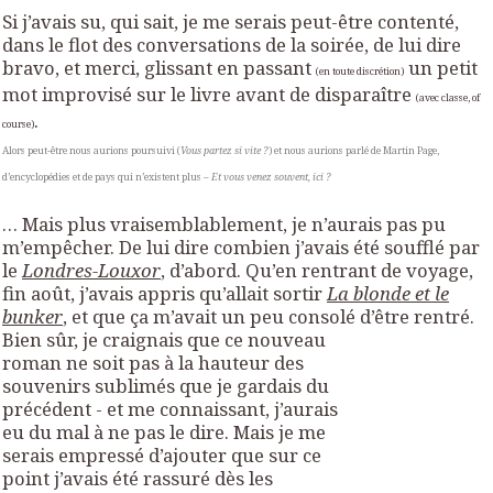
Si j’avais su, qui sait, je me serais peut-être contenté,
dans le flot des conversations de la soirée, de lui dire
bravo, et merci, glissant en passant
un petit
(en toute discrétion)
mot improvisé sur le livre avant de disparaître
(avec classe, of
.
course)
Alors peut-être nous aurions poursuivi (
Vous partez si vite ?
) et nous aurions parlé de Martin Page,
d’encyclopédies et de pays qui n’existent plus –
Et vous venez souvent, ici ?
… Mais plus vraisemblablement, je n’aurais pas pu
m’empêcher. De lui dire combien j’avais été soufflé par
le
Londres-Louxor
, d’abord. Qu’en rentrant de voyage,
fin août, j’avais appris qu’allait sortir
La blonde et le
bunker
, et que ça m’avait un peu consolé d’être rentré.
Bien sûr, je craignais que ce nouveau
roman ne soit pas à la hauteur des
souvenirs sublimés que je gardais du
précédent - et me connaissant, j’aurais
eu du mal à ne pas le dire. Mais je me
serais empressé d’ajouter que sur ce
point j’avais été rassuré dès les