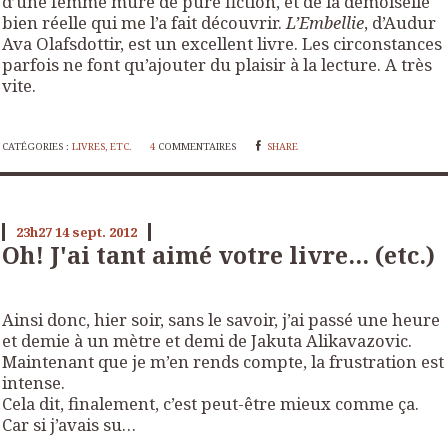
d’une femme mûre de pure fiction, et de la demoiselle
bien réelle qui me l’a fait découvrir.
L’Embellie
, d’Audur
Ava Olafsdottir, est un excellent livre. Les circonstances
parfois ne font qu’ajouter du plaisir à la lecture. A très
vite.
CATÉGORIES :
LIVRES, ETC.
4
COMMENTAIRES
SHARE
23h27
14
sept. 2012
Oh! J'ai tant aimé votre livre... (etc.)
Ainsi donc, hier soir, sans le savoir, j’ai passé une heure
et demie à un mètre et demi de Jakuta Alikavazovic.
Maintenant que je m’en rends compte, la frustration est
intense.
Cela dit, finalement, c’est peut-être mieux comme ça.
Car si j’avais su…