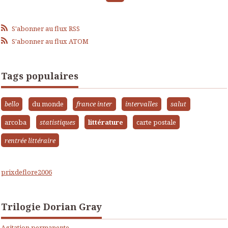
S'abonner au flux RSS
S'abonner au flux ATOM
Tags populaires
bello
du monde
france inter
intervalles
salut
arcoba
statistiques
littérature
carte postale
rentrée littéraire
prixdeflore2006
Trilogie Dorian Gray
Agitation permanente