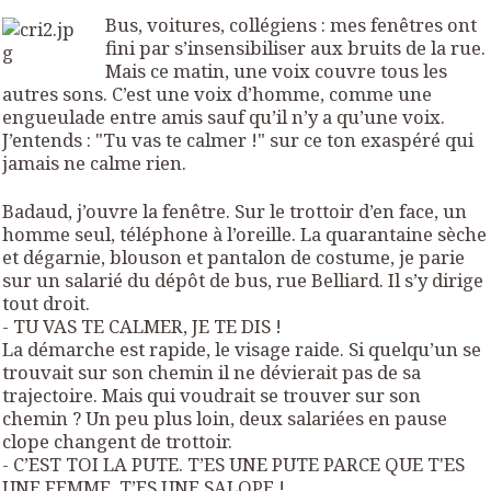
Bus, voitures, collégiens : mes fenêtres ont
fini par s’insensibiliser aux bruits de la rue.
Mais ce matin, une voix couvre tous les
autres sons. C’est une voix d’homme, comme une
engueulade entre amis sauf qu’il n’y a qu’une voix.
J’entends : "Tu vas te calmer !" sur ce ton exaspéré qui
jamais ne calme rien.
Badaud, j’ouvre la fenêtre. Sur le trottoir d’en face, un
homme seul, téléphone à l’oreille. La quarantaine sèche
et dégarnie, blouson et pantalon de costume, je parie
sur un salarié du dépôt de bus, rue Belliard. Il s’y dirige
tout droit.
- TU VAS TE CALMER, JE TE DIS !
La démarche est rapide, le visage raide. Si quelqu’un se
trouvait sur son chemin il ne dévierait pas de sa
trajectoire. Mais qui voudrait se trouver sur son
chemin ? Un peu plus loin, deux salariées en pause
clope changent de trottoir.
- C’EST TOI LA PUTE. T’ES UNE PUTE PARCE QUE T'ES
UNE FEMME. T’ES UNE SALOPE !