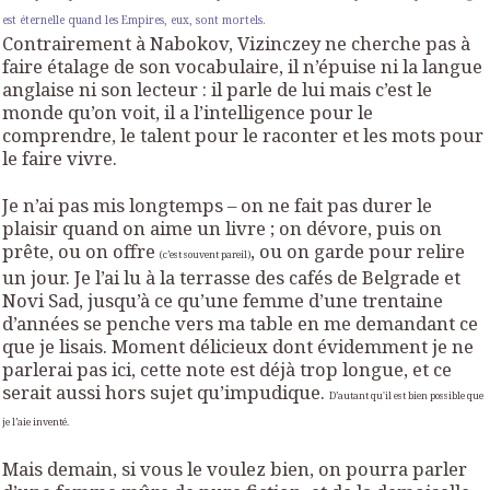
est éternelle quand les Empires, eux, sont mortels.
Contrairement à Nabokov, Vizinczey ne cherche pas à
faire étalage de son vocabulaire, il n’épuise ni la langue
anglaise ni son lecteur : il parle de lui mais c’est le
monde qu’on voit, il a l’intelligence pour le
comprendre, le talent pour le raconter et les mots pour
le faire vivre.
Je n’ai pas mis longtemps – on ne fait pas durer le
plaisir quand on aime un livre ; on dévore, puis on
prête, ou on offre
, ou on garde pour relire
(c’est souvent pareil)
un jour. Je l’ai lu à la terrasse des cafés de Belgrade et
Novi Sad, jusqu’à ce qu’une femme d’une trentaine
d’années se penche vers ma table en me demandant ce
que je lisais. Moment délicieux dont évidemment je ne
parlerai pas ici, cette note est déjà trop longue, et ce
serait aussi hors sujet qu’impudique.
D’autant qu'il est bien possible que
je l’aie inventé.
Mais demain, si vous le voulez bien, on pourra parler