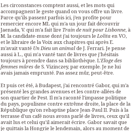
Les circonstances comptent aussi, et les mots qui
accompagnent le geste quand on vous offre un livre.
Parce qu’ils passent parfois ici, j’en profite pour
remercier encore ML qui m’a un jour fait découvrir
Jaenada, V. qui m’a fait lire
Train de nuit pour Lisbonne
, à
M. la candidate-muse dont j’ai toujours le
Lolita
en VO,
et le libraire de la Voix aux chapitres qui après E.
m’avait vanté
Un Dieu un animal
de J. Ferrari. Je pense
aussi à L., qui m'a vanté tant de livres que j'hésitais
toujours à prendre dans sa bibliothèque. L’
Eloge des
femmes mûres
de S. Vizinczey, par exemple. Je ne lui
avais jamais emprunté. Pas assez mûr, peut-être.
Et puis cet été, à Budapest, j’ai rencontré Gabor, qui m’a
présenté les grandes avenues et les contre-allées de
son quartier de Pest. Il m’a raconté l’impasse politique
du pays, populisme contre extrême droite, la place de la
République qu’on rebaptise place Jean-Paul II. Puis à la
terrasse d’un café nous avons parlé de livres, ceux qu’il
avait lus et celui qu’il aimerait écrire. Gabor savait que
je quittais la Hongrie le lendemain, alors au moment de