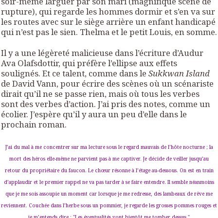
soir-même larguer par son mari (magnifique scène de
rupture), qui regarde les hommes dormir et s’en va sur
les routes avec sur le siège arrière un enfant handicapé
qui n’est pas le sien. Thelma et le petit Louis, en somme.
Il y a une légèreté malicieuse dans l’écriture d’Audur
Ava Olafsdottir, qui préfère l’ellipse aux effets
soulignés. Et ce talent, comme dans le
Sukkwan Island
de David Vann, pour écrire des scènes où un scénariste
dirait qu’il ne se passe rien, mais où tous les verbes
sont des verbes d’action. J’ai pris des notes, comme un
écolier. J’espère qu’il y aura un peu d’elle dans le
prochain roman.
J’ai du mal à me concentrer sur ma lecture sous le regard mauvais de l’hôte nocturne ; la
mort des héros elle-même ne parvient pas à me captiver. Je décide de veiller jusqu’au
retour du propriétaire du faucon. Le chœur résonne à l’étage au-dessous. On est en train
d’applaudir et le premier rappel ne va pas tarder à se faire entendre. Il semble néanmoins
que je me sois assoupie un moment car lorsque je me redresse, des lambeaux de rêve me
reviennent. Couchée dans l’herbe sous un pommier, je regarde les grosses pommes rouges et
je m’entends dire : "Les éventualités vont bientôt me tomber dessus."