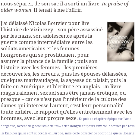
nous séparer, de son sac il a sorti un livre.
In praise of
older women
.
Il tenait à me l’offrir.
J’ai délaissé Nicolas Bouvier pour lire
l’histoire de Vizinczey – son père assassiné
par les nazis, son adolescence après la
guerre comme intermédiaire entre les
soldats américains et les femmes
hongroises qui se prostituaient pour
assurer la pitance de la famille ; puis son
histoire avec les femmes – les premières
découvertes, les erreurs, puis les épouses délaissées,
quelques marivaudages, la sagesse du plaisir, puis la
fuite en Amérique, et l’écriture en anglais. Un livre
magistralement sexuel sans être jamais érotique, ou
presque – car ce n’est pas l’intérieur de la culotte des
dames qui intéresse l’auteur, c’est leur personnalité
toute entière, le rapport qu’elles entretiennent avec les
hommes, avec leur propre sexe.
Et puis ce chapitre épique sur l’âme
hongroise, bercée de glorieuses défaites – cette Hongrie toujours envahie, dominée par tous
les Empires qui se sont succédés en Europe, mais cette conscience profonde que la Hongrie