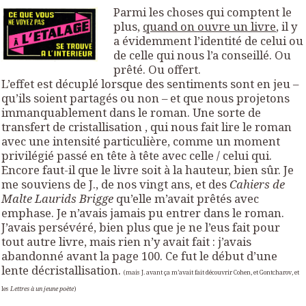
Parmi les choses qui comptent le
plus,
quand on ouvre un livre
, il y
a évidemment l’identité de celui ou
de celle qui nous l’a conseillé. Ou
prêté. Ou offert.
L’effet est décuplé lorsque des sentiments sont en jeu –
qu’ils soient partagés ou non – et que nous projetons
immanquablement dans le roman. Une sorte de
transfert de cristallisation , qui nous fait lire le roman
avec une intensité particulière, comme un moment
privilégié passé en tête à tête avec celle / celui qui.
Encore faut-il que le livre soit à la hauteur, bien sûr. Je
me souviens de J., de nos vingt ans, et des
Cahiers de
Malte Laurids Brigge
qu’elle m’avait prêtés avec
emphase. Je n’avais jamais pu entrer dans le roman.
J’avais persévéré, bien plus que je ne l’eus fait pour
tout autre livre, mais rien n’y avait fait : j’avais
abandonné avant la page 100. Ce fut le début d’une
lente décristallisation.
(mais J. avant ça m’avait fait découvrir Cohen, et Gontcharov, et
les
Lettres à un jeune poète
)