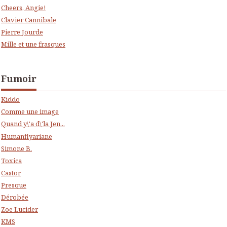
Cheers, Angie!
Clavier Cannibale
Pierre Jourde
Mille et une frasques
Fumoir
Kiddo
Comme une image
Quand y\'a d\'la Jen...
Humanflyariane
Simone B.
Toxica
Castor
Presque
Dérobée
Zoe Lucider
KMS