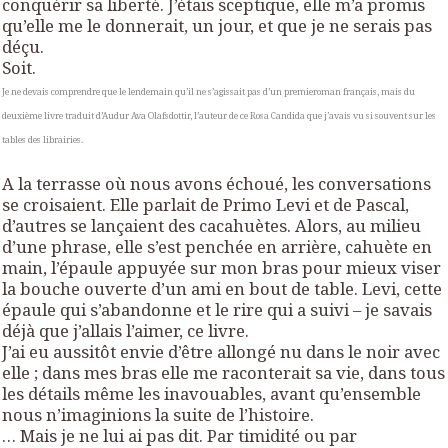
conquérir sa liberté. J’étais sceptique, elle m’a promis
qu’elle me le donnerait, un jour, et que je ne serais pas
déçu.
Soit.
Je ne devais comprendre que le lendemain qu’il ne s’agissait pas d’un premieroman français, mais du
deuxième livre traduit d’Audur Ava Olafsdottir, l’auteur de ce Rosa Candida que j’avais vu si souvent sur les
tables des librairies.
A la terrasse où nous avons échoué, les conversations
se croisaient. Elle parlait de Primo Levi et de Pascal,
d’autres se lançaient des cacahuètes. Alors, au milieu
d’une phrase, elle s’est penchée en arrière, cahuète en
main, l’épaule appuyée sur mon bras pour mieux viser
la bouche ouverte d’un ami en bout de table. Levi, cette
épaule qui s’abandonne et le rire qui a suivi – je savais
déjà que j’allais l’aimer, ce livre.
J’ai eu aussitôt envie d’être allongé nu dans le noir avec
elle ; dans mes bras elle me raconterait sa vie, dans tous
les détails même les inavouables, avant qu’ensemble
nous n’imaginions la suite de l’histoire.
… Mais je ne lui ai pas dit. Par timidité ou par