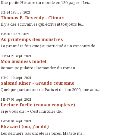
Une petite Histoire du monde en 180 pages ! Les...
20h24
18
nov. 2021
Thomas B. Reverdy - Climax
Il y a des écrivain.es qui écrivent toujours le...
15h08
10
oct. 2021
Au printemps des monstres
La première fois que j’ai participé à un concours de...
08h34
23
sept. 2021
Mon business model
Roman populaire ! Demandez du roman...
10h01
10
sept. 2021
Salomé Kiner - Grande couronne
Quelque part autour de Paris et de l’an 2000, une ado...
11h47
05
sept. 2021
Lecture facile (roman complexe)
Si je vous dis : « C’est l’histoire de...
17h50
01
sept. 2021
Blizzard (oui, j'ai dit)
Les derniers pas ont été les pires. Ma tête me...