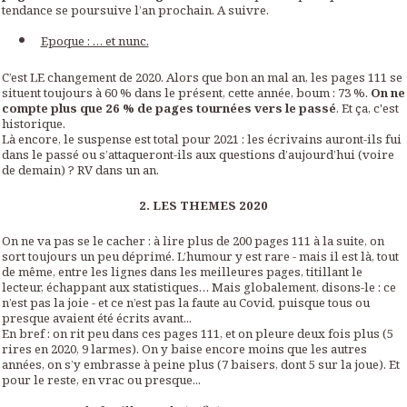
tendance se poursuive l’an prochain. A suivre.
Epoque : … et nunc.
C’est LE changement de 2020. Alors que bon an mal an, les pages 111 se
situent toujours à 60 % dans le présent, cette année, boum : 73 %.
On ne
compte plus que 26 % de pages tournées vers le passé
. Et ça, c'est
historique.
Là encore, le suspense est total pour 2021 : les écrivains auront-ils fui
dans le passé ou s’attaqueront-ils aux questions d’aujourd’hui (voire
de demain) ? RV dans un an.
2. LES THEMES 2020
On ne va pas se le cacher : à lire plus de 200 pages 111 à la suite, on
sort toujours un peu déprimé. L’humour y est rare - mais il est là, tout
de même, entre les lignes dans les meilleures pages, titillant le
lecteur, échappant aux statistiques… Mais globalement, disons-le : ce
n’est pas la joie - et ce n’est pas la faute au Covid, puisque tous ou
presque avaient été écrits avant...
En bref : on rit peu dans ces pages 111, et on pleure deux fois plus (5
rires en 2020, 9 larmes). On y baise encore moins que les autres
années, on s’y embrasse à peine plus (7 baisers, dont 5 sur la joue). Et
pour le reste, en vrac ou presque...