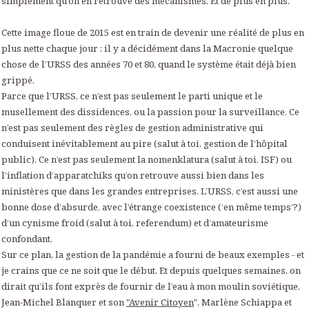
simplement qu’on en retrouve des mécanismes. Et de plus en plus.
Cette image floue de 2015 est en train de devenir une réalité de plus en
plus nette chaque jour : il y a décidément dans la Macronie quelque
chose de l’URSS des années 70 et 80, quand le système était déjà bien
grippé.
Parce que l’URSS, ce n’est pas seulement le parti unique et le
musellement des dissidences, ou la passion pour la surveillance. Ce
n’est pas seulement des règles de gestion administrative qui
conduisent inévitablement au pire (salut à toi, gestion de l’hôpital
public). Ce n’est pas seulement la nomenklatura (salut à toi, ISF) ou
l’inflation d’apparatchiks qu’on retrouve aussi bien dans les
ministères que dans les grandes entreprises. L’URSS, c’est aussi une
bonne dose d’absurde, avec l’étrange coexistence (‘en même temps’?)
d’un cynisme froid (salut à toi, referendum) et d’amateurisme
confondant.
Sur ce plan, la gestion de la pandémie a fourni de beaux exemples - et
je crains que ce ne soit que le début. Et depuis quelques semaines, on
dirait qu’ils font exprès de fournir de l’eau à mon moulin soviétique.
Jean-Michel Blanquer et son
"Avenir Citoyen
", Marlène Schiappa et