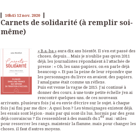
10h45
12
nov. 2020
Carnets de solidarité (à remplir soi-
même)
« B.a.-ba »
aura dix ans bientôt. Il s’en est passé des
choses, depuis… Mais je n’oublie pas qu’en 2011
déjà, les journalistes répondaient à l’attachée de
presse : « Oh, les sans-papiers, on en parle déjà
beaucoup ». Et pas la peine de leur répondre que
les personnages du livre en avaient, des papiers,
l’amalgame était comme un réflexe.
Puis est venue la vague de 2015
.
J’ai continué à
donner des cours, à une toute petite échelle j’en ai
rencontré quelques-uns, de ces nouveaux
arrivants, plusieurs fois j’ai eu envie d’écrire sur le sujet, à chaque
fois j’ai fini par me dire : A quoi bon ? Les témoignages existent déjà,
les essais sont légion - mais par qui sont-ils lus, hormis par des gens
er
déjà convaincus ? Ils ressemblent à des manifs du 1
mai : utiles
pour resserrer les rangs, maintenir la flamme, mais pour changer les
choses, il faut d’autres moyens.