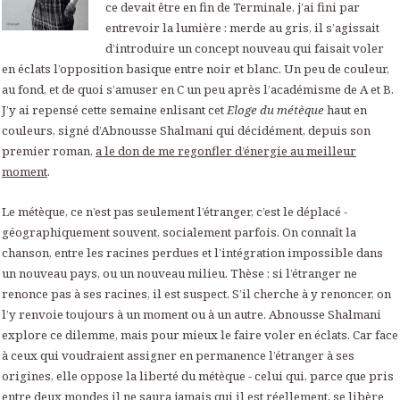
ce devait être en fin de Terminale, j’ai fini par
entrevoir la lumière : merde au gris, il s’agissait
d’introduire un concept nouveau qui faisait voler
en éclats l’opposition basique entre noir et blanc. Un peu de couleur,
au fond, et de quoi s’amuser en C un peu après l’académisme de A et B.
J’y ai repensé cette semaine enlisant cet
Eloge du métèque
haut en
couleurs, signé d’Abnousse Shalmani qui décidément, depuis son
premier roman,
a le don de me regonfler d’énergie au meilleur
moment
.
Le métèque, ce n’est pas seulement l’étranger, c’est le déplacé -
géographiquement souvent, socialement parfois. On connaît la
chanson, entre les racines perdues et l’intégration impossible dans
un nouveau pays, ou un nouveau milieu. Thèse : si l’étranger ne
renonce pas à ses racines, il est suspect. S’il cherche à y renoncer, on
l’y renvoie toujours à un moment ou à un autre. Abnousse Shalmani
explore ce dilemme, mais pour mieux le faire voler en éclats. Car face
à ceux qui voudraient assigner en permanence l’étranger à ses
origines, elle oppose la liberté du métèque - celui qui, parce que pris
entre deux mondes il ne saura jamais qui il est réellement, se libère