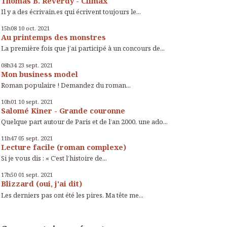
Thomas B. Reverdy - Climax
Il y a des écrivain.es qui écrivent toujours le...
15h08
10
oct. 2021
Au printemps des monstres
La première fois que j’ai participé à un concours de...
08h34
23
sept. 2021
Mon business model
Roman populaire ! Demandez du roman...
10h01
10
sept. 2021
Salomé Kiner - Grande couronne
Quelque part autour de Paris et de l’an 2000, une ado...
11h47
05
sept. 2021
Lecture facile (roman complexe)
Si je vous dis : « C’est l’histoire de...
17h50
01
sept. 2021
Blizzard (oui, j'ai dit)
Les derniers pas ont été les pires. Ma tête me...