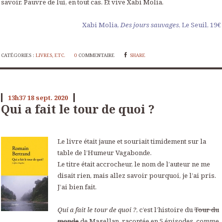
savoir. Pauvre de lui, en tout cas. Et vive Xabi Molia.
Xabi Molia,
Des jours sauvages
, Le Seuil, 19€
CATÉGORIES :
LIVRES, ETC.
0
COMMENTAIRE
SHARE
13h37
18
sept. 2020
Qui a fait le tour de quoi ?
Le livre était jaune et souriait timidement sur la
table de l’Humeur Vagabonde.
Le titre était accrocheur, le nom de l’auteur ne me
disait rien, mais allez savoir pourquoi, je l’ai pris.
J’ai bien fait.
Qui a fait le tour de quoi ?
, c’est l’histoire du
Tour du
monde
de Magellan, racontée en
5
épisodes, comme