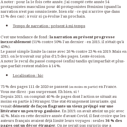
A noter : pour la 1e fois cette année, j’ai compté cette année 54
protagonistes masculins pour 46 protagonistes féminins (quand la
narration n’est pas omnisciente, bien sûr - ce qui n’arrive que dans
15 % des cas) ; à voir si ça évolue l’an prochain.
Temps de narration : présent à mi-temps
C'est une tendance de fond :
la narration au présent progresse
inexorablement
(51% contre 50% l’an dernier - en 2015, il n'était qu'à
43%).
Le passé simple limite la casse avec 26 % contre 23 % en 2019. Mais en
2015, on le trouvait sur plus d’1/3 des pages. Lente érosion.
A noter le recul du passé composé (enfin) tandis qu’imparfait et plus-
que-parfait restent stables à 14 %.
Localisation : hic
73 % des pages 111 de 2020 se passent
en France.
(au moins en partie)
Vous me direz : pas surprenant. Eh bien, si !
Depuis 2015, on comptait 40 % de pages dont l’action se situait au
moins en partie à l’étranger. Une stat étrangement invariante, qui
venait
démentir de façon flagrante un vieux préjugé sur une
littérature un peu trop gauloise
. En 2019, on avait atteint un pic avec
42 %. Mais en cette dernière année d’avant-Covid, il faut croire que les
auteurs français avaient déjà limité leurs voyages : seules
36 % des
pages ont un décor étranger
. On ne serait pas surpris que a