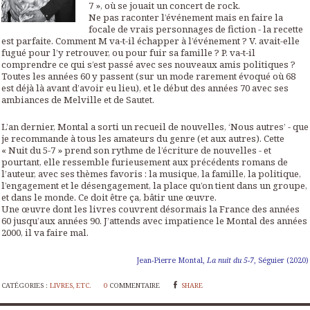
7 », où se jouait un concert de rock.
Ne pas raconter l’événement mais en faire la
focale de vrais personnages de fiction - la recette
est parfaite. Comment M va-t-il échapper à l’événement ? V. avait-elle
fugué pour l’y retrouver, ou pour fuir sa famille ? P. va-t-il
comprendre ce qui s’est passé avec ses nouveaux amis politiques ?
Toutes les années 60 y passent (sur un mode rarement évoqué où 68
est déjà là avant d’avoir eu lieu), et le début des années 70 avec ses
ambiances de Melville et de Sautet.
L’an dernier, Montal a sorti un recueil de nouvelles, ‘Nous autres’ - que
je recommande à tous les amateurs du genre (et aux autres). Cette
« Nuit du 5-7 » prend son rythme de l’écriture de nouvelles - et
pourtant, elle ressemble furieusement aux précédents romans de
l’auteur, avec ses thèmes favoris : la musique, la famille, la politique,
l’engagement et le désengagement, la place qu’on tient dans un groupe,
et dans le monde. Ce doit être ça, bâtir une œuvre.
Une œuvre dont les livres couvrent désormais la France des années
60 jusqu’aux années 90. J’attends avec impatience le Montal des années
2000, il va faire mal.
Jean-Pierre Montal,
La nuit du 5-7
, Séguier (2020)
CATÉGORIES :
LIVRES, ETC.
0
COMMENTAIRE
SHARE