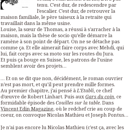
tenu. C’est dur, de redescendre par
l’escalier. C’est dur, de retrouver la
maison familiale, le père taiseux à la retraite qui
travaillait dans la même usine.
Louise, la sœur de Thomas, a réussi à s’arracher à la
maison, mais la thèse de socio qu’elle démarre la
ramène à son point de départ. On ne se détache pas
comme ça. Et elle aimerait faire corps avec Mehdi, qui
lui, fait corps avec sa moto sur les routes du Jura.
Et puis ça bouge en Suisse, les patrons de l’usine
semblent avoir des projets…
… Et on se dit que non, décidément, le roman ouvrier
n’est pas mort, et qu’il peut prendre mille formes.
Au premier chapitre, j’ai pensé à
L’Etabli
, ce chef
d’œuvre de Robert Linhart. Puis aux
Gars du coin
, ce
formidable épisode des
Couilles sur la table.
Dans
Vincent Edin Magazine
, où le redchef crie au coup de
coeur, on
convoque Nicolas Mathieu et Joseph Pontus…
Je n’ai pas encore lu Nicolas Mathieu (c’est ça, avec les