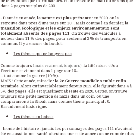
de télévisions que d’ordinateurs. Et on n’envoie de mail ou de sms que
dans 2 pages sur plus de 200...
- D’année en année,
la nature est plus présente
: en 2020, on la
retrouve dans près d’une page sur 10… Mais comme l’an dernier,
la
transition écologique et les enjeux environnementaux sont
totalement absents des pages 111
. On trouve des véhicules à
moteur dans 11 % des pages, pour seulement 2 % de transports en
commun. Il y a encore du boulot.
Les thèmes qui ne bougent pas
Comme toujours
(mais vraiment, toujours)
, la littérature et/ou
l’écriture reviennent dans 1 page sur 10...
... tout comme la guerre (10 %).
MAIS ! Cette année, miracle :
la 2e Guerre mondiale semble enfin
terminée
. Alors qu’invariablement depuis 2015, elle figurait dans 4 à
5% des pages, elle est quasiment absente en 2020. Certes, on trouve
toujours une petite mention de nazis dans un coin, ou une
comparaison à la Shoah, mais comme thème principal : 0.
Basculement historique.
Les thèmes en baisse
- Ironie de l’histoire : jamais les personnages des pages 111 n’avaient
été en aussi bonne
santé
physique que cette année : on ne compte plus