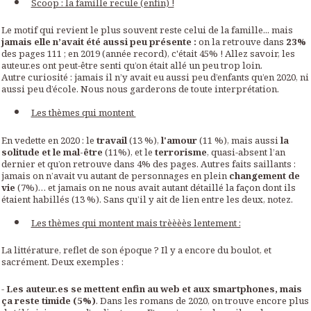
Scoop : la famille recule (enfin) !
Le motif qui revient le plus souvent reste celui de la famille... mais
jamais elle n’avait été aussi peu présente :
on la retrouve dans
23%
des pages 111 ; en 2019 (année record), c'était 45% ! Allez savoir, les
auteur.es ont peut-être senti qu’on était allé un peu trop loin.
Autre curiosité : jamais il n’y avait eu aussi peu d’enfants qu’en 2020, ni
aussi peu d’école. Nous nous garderons de toute interprétation.
Les thèmes qui montent
En vedette en 2020 : le
travail
(13 %),
l'amour
(11 %), mais aussi
la
solitude et le mal-être
(11%), et le
terrorisme
, quasi-absent l’an
dernier et qu’on retrouve dans 4% des pages. Autres faits saillants :
jamais on n’avait vu autant de personnages en plein
changement de
vie
(7%)… et jamais on ne nous avait autant détaillé la façon dont ils
étaient habillés (13 %). Sans qu’il y ait de lien entre les deux, notez.
Les thèmes qui montent mais trèèèès lentement :
La littérature, reflet de son époque ? Il y a encore du boulot, et
sacrément. Deux exemples :
-
Les auteur.es se mettent enfin au web et aux smartphones, mais
ça reste timide (5%)
. Dans les romans de 2020, on trouve encore plus