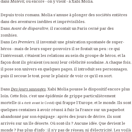
dans
Malevil,
ou encore
- on y vient - à Xabi Molia.
Depuis trois romans, Molia s’amuse à plonger des sociétés entières
dans des aventures inédites et imprévisibles.
Dans
Avant de disparaître
, il racontait un Paris cerné par des
zombies.
Dans
Les Premiers
, il inventait une génération spontanée de super-
héros - mais de leurs super-pouvoirs il se foutait un peu : ce qui
l’intéressait, c’étaient les relations au sein du groupe de héros, et la
façon dont ils géraient (ou non) leur célébrité soudaine. A chaque fois,
il pose son univers en quelques pages, il introduit ses personnages,
puis il secoue le tout, pour le plaisir de voir ce qu’il en sort.
Dans
Des jours sauvages
, Xabi Molia pousse le dispositif encore plus
loin. Cette fois, c’est une épidémie de grippe particulièrement
mortelle
qui frappe l’Europe, et le monde. Ils sont
(il a écrit avant le Covid)
quelques centaines à avoir réussi à fuir la France sur un paquebot
abandonné par son équipage : après des jours de dérive, ils sont
arrivés sur un île déserte. Où sont-ils ? Aucune idée. Que devient le
monde ? Pas plus d'info : il n’y pas de réseau, ni d’électricité. Les voilà