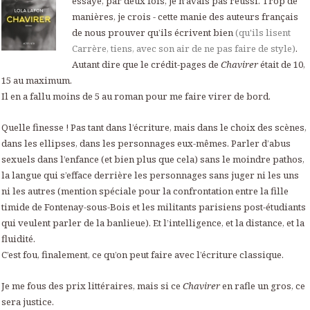
essayé, par deux fois, je n’avais pas réussi. Trop de
manières, je crois - cette manie des auteurs français
de nous prouver qu’ils écrivent bien
(qu'ils lisent
Carrère, tiens, avec son air de ne pas faire de style)
.
Autant dire que le crédit-pages de
Chavirer
était de 10,
15 au maximum.
Il en a fallu moins de 5 au roman pour me faire virer de bord.
Quelle finesse ! Pas tant dans l’écriture, mais dans le choix des scènes,
dans les ellipses, dans les personnages eux-mêmes. Parler d’abus
sexuels dans l’enfance (et bien plus que cela) sans le moindre pathos,
la langue qui s’efface derrière les personnages sans juger ni les uns
ni les autres (mention spéciale pour la confrontation entre la fille
timide de Fontenay-sous-Bois et les militants parisiens post-étudiants
qui veulent parler de la banlieue). Et l’intelligence, et la distance, et la
fluidité.
C’est fou, finalement, ce qu’on peut faire avec l’écriture classique.
Je me fous des prix littéraires, mais si ce
Chavirer
en rafle un gros, ce
sera justice.