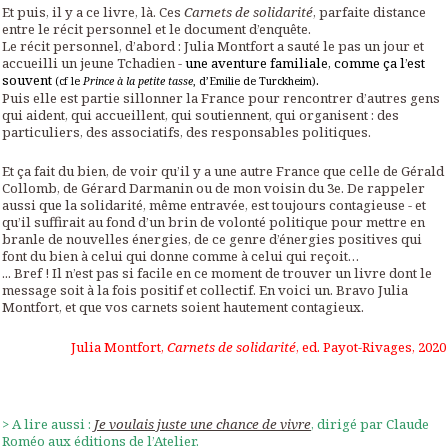
Et puis, il y a ce livre, là. Ces
Carnets de solidarité
, parfaite distance
entre le récit personnel et le document d’enquête.
Le récit personnel, d’abord : Julia Montfort a sauté le pas un jour et
accueilli un jeune Tchadien -
une aventure familiale, comme ça l’est
souvent
.
(cf le
Prince à la petite tasse
, d’
Emilie de Turckheim)
Puis elle est partie sillonner la France pour rencontrer d’autres gens
qui aident, qui accueillent, qui soutiennent, qui organisent : des
particuliers, des associatifs, des responsables politiques.
Et ça fait du bien, de voir qu’il y a une autre France que celle de Gérald
Collomb, de Gérard Darmanin ou de mon voisin du 3e. De rappeler
aussi que la solidarité, même entravée, est toujours contagieuse - et
qu’il suffirait au fond d’un brin de volonté politique pour mettre en
branle de nouvelles énergies, de ce genre d’énergies positives qui
font du bien à celui qui donne comme à celui qui reçoit…
... Bref ! Il n’est pas si facile en ce moment de trouver un livre dont le
message soit à la fois positif et collectif. En voici un. Bravo Julia
Montfort, et que vos carnets soient hautement contagieux.
Julia Montfort,
Carnets de solidarité
, ed. Payot-Rivages, 2020
> A lire aussi :
Je voulais juste une chance de vivre
, dirigé par Claude
Roméo aux éditions de l’Atelier.