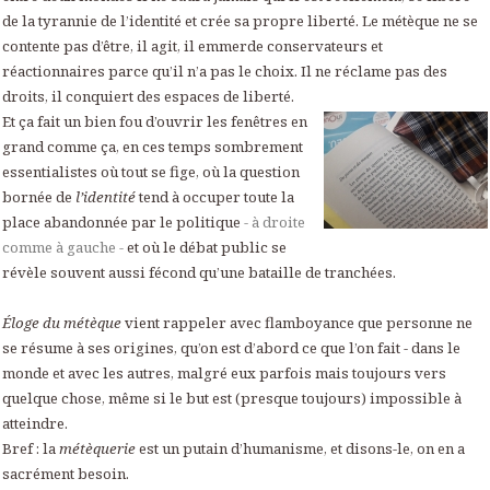
de la tyrannie de l’identité et crée sa propre liberté. Le métèque ne se
contente pas d’être, il agit, il emmerde conservateurs et
réactionnaires parce qu’il n’a pas le choix. Il ne réclame pas des
droits, il conquiert des espaces de liberté.
Et ça fait un bien fou d’ouvrir les fenêtres en
grand comme ça, en ces temps sombrement
essentialistes où tout se fige, où la question
bornée de
l’identité
tend à occuper toute la
place abandonnée par le politique
- à droite
comme à gauche -
et où le débat public se
révèle souvent aussi fécond qu’une bataille de tranchées.
Éloge du métèque
vient rappeler avec flamboyance que personne ne
se résume à ses origines, qu’on est d’abord ce que l’on fait - dans le
monde et avec les autres, malgré eux parfois mais toujours vers
quelque chose, même si le but est (presque toujours) impossible à
atteindre.
Bref : la
métèquerie
est un putain d’humanisme, et disons-le, on en a
sacrément besoin.