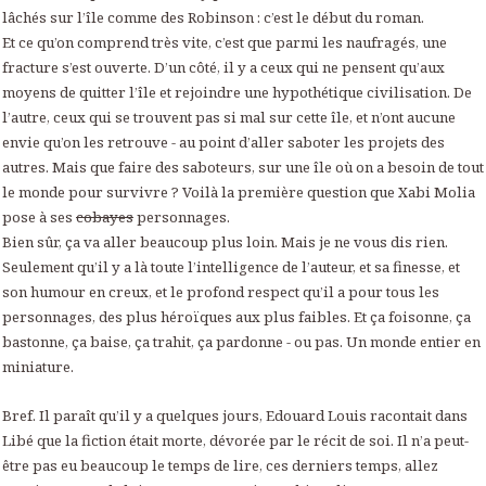
lâchés sur l’île comme des Robinson : c’est le début du roman.
Et ce qu’on comprend très vite, c’est que parmi les naufragés, une
fracture s’est ouverte. D’un côté, il y a ceux qui ne pensent qu’aux
moyens de quitter l’île et rejoindre une hypothétique civilisation. De
l’autre, ceux qui se trouvent pas si mal sur cette île, et n’ont aucune
envie qu’on les retrouve - au point d’aller saboter les projets des
autres. Mais que faire des saboteurs, sur une île où on a besoin de tout
le monde pour survivre ? Voilà la première question que Xabi Molia
pose à ses
cobayes
personnages.
Bien sûr, ça va aller beaucoup plus loin. Mais je ne vous dis rien.
Seulement qu’il y a là toute l’intelligence de l’auteur, et sa finesse, et
son humour en creux, et le profond respect qu’il a pour tous les
personnages, des plus héroïques aux plus faibles. Et ça foisonne, ça
bastonne, ça baise, ça trahit, ça pardonne - ou pas. Un monde entier en
miniature.
Bref. Il paraît qu’il y a quelques jours, Edouard Louis racontait dans
Libé que la fiction était morte, dévorée par le récit de soi. Il n’a peut-
être pas eu beaucoup le temps de lire, ces derniers temps, allez