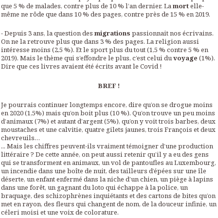
que 5 % de malades, contre plus de 10 % l’an dernier. La
mort
elle-
même ne rôde que dans 10 % des pages, contre près de 15 % en 2019.
- Depuis 3 ans, la question des
migrations
passionnait nos écrivains.
On ne la retrouve plus que dans 3 % des pages. La religion aussi
intéresse moins (2,5 %). Et le sport plus du tout (1,5 % contre 5 % en
2019). Mais le thème qui s’effondre le plus, c’est celui du
voyage
(1%).
Dire que ces livres avaient été écrits avant le Covid !
BREF !
Je pourrais continuer longtemps encore, dire qu’on se drogue moins
en 2020 (1,5%) mais qu’on boit plus (10 %). Qu’on trouve un peu moins
d’animaux (7%) et autant d’argent (5%), qu’on y voit trois barbes, deux
moustaches et une calvitie, quatre gilets jaunes, trois François et deux
chevreuils…
... Mais les chiffres peuvent-ils vraiment témoigner d’une production
littéraire ? De cette année, on peut aussi retenir qu’il y a eu des gens
qui se transforment en animaux, un vol de pantoufles au Luxembourg,
un incendie dans une boîte de nuit, des tailleurs d’épées sur une île
déserte, un enfant enfermé dans la niche d’un chien, un piège à lapins
dans une forêt, un gagnant du loto qui échappe à la police, un
braquage, des schizophrènes inquiétants et des cartons de bites qu’on
met en rayon, des fleurs qui changent de nom, de la douceur infinie, un
céleri moisi et une voix de colorature.