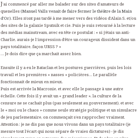
J
’ai commencé par aller me balader sur des sites d’amateurs de
quenelles
(Manuel Valls venait de faire fermer le théâtre de la Main
d'Or)
. Elles n'ont pas tardé à me mener vers des vidéos d’Alain S. et/ou
des sites de la galaxie Sputnik et cie. Puis je suis retourné à la lecture
des médias mainstream, avec en tête ce postulat : « si j’étais un anti-
Charlie, aurais-je l’impression d’être un courageux dissident dans un
pays totalitaire, façon URSS ? »
… Je dois dire que ça marchait assez bien.
Ensuite il y a eu le Bataclan et les postures guerrières, puis les lois
travail et les premières « nasses » policières… Le parallèle
fonctionnait de mieux en mieux.
Puis est arrivée la Macronie, et avec elle le passage à une autre
échelle. Cette fois il y avait un « grand leader », la culture de la
censure ne se cachait plus (pas seulement au gouvernement), et avec
le « moi ou le chaos » comme seule stratégie politique et un simulacre
de jeu parlementaire, on commençait s’en rapprocher vraiment.
Attention : je ne dis pas que nous vivons dans un pays totalitaire (je
mesure tout l’écart qui nous sépare de vraies dictatures) - je dis