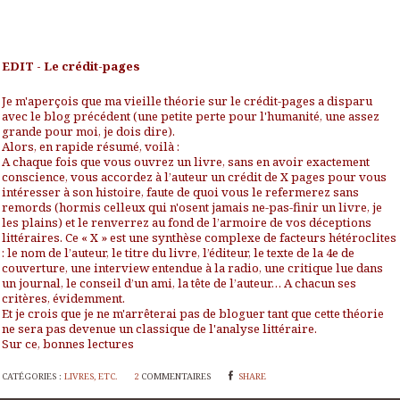
EDIT - Le crédit-pages
Je m'aperçois que ma vieille théorie sur le crédit-pages a disparu
avec le blog précédent (une petite perte pour l'humanité, une assez
grande pour moi, je dois dire).
Alors, en rapide résumé, voilà :
A chaque fois que vous ouvrez un livre, sans en avoir exactement
conscience, vous accordez à l’auteur un crédit de X pages pour vous
intéresser à son histoire, faute de quoi vous le refermerez sans
remords (hormis celleux qui n'osent jamais ne-pas-finir un livre, je
les plains) et le renverrez au fond de l’armoire de vos déceptions
littéraires. Ce « X » est une synthèse complexe de facteurs hétéroclites
: le nom de l’auteur, le titre du livre, l’éditeur, le texte de la 4e de
couverture, une interview entendue à la radio, une critique lue dans
un journal, le conseil d’un ami, la tête de l’auteur… A chacun ses
critères, évidemment.
Et je crois que je ne m'arrêterai pas de bloguer tant que cette théorie
ne sera pas devenue un classique de l'analyse littéraire.
Sur ce, bonnes lectures
CATÉGORIES :
LIVRES, ETC.
2
COMMENTAIRES
SHARE