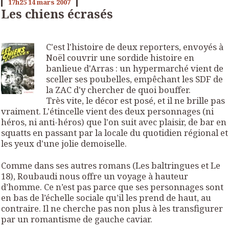
17h25
14
mars 2007
Les chiens écrasés
C'est l'histoire de deux reporters, envoyés à
Noël couvrir une sordide histoire en
banlieue d'Arras : un hypermarché vient de
sceller ses poubelles, empêchant les SDF de
la ZAC d'y chercher de quoi bouffer.
Très vite, le décor est posé, et il ne brille pas
vraiment. L'étincelle vient des deux personnages (ni
héros, ni anti-héros) que l'on suit avec plaisir, de bar en
squatts en passant par la locale du quotidien régional et
les yeux d'une jolie demoiselle.
Comme dans ses autres romans (
Les baltringues
et
Le
18
), Roubaudi nous offre un voyage à hauteur
d’homme. Ce n’est pas parce que ses personnages sont
en bas de l’échelle sociale qu’il les prend de haut, au
contraire. Il ne cherche pas non plus à les transfigurer
par un romantisme de gauche caviar.