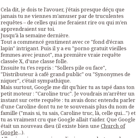
Cela dit, je dois te l’avouer, j’étais presque déçu que
jamais tu ne viennes m’amuser par de truculentes
requêtes – de celles qui me feraient rire ou qui m’en
apprendraient sur toi.
Jusqu’à la semaine dernière.
Tout a commencé gentiment avec ce "fond d’écran
lapin" intrigant. Puis il y a eu "porno gratuit vieilles
femmes avec jeunot", ma première vraie requête
classée X, d’une classe folle.
Ensuite tu t’es repris : "Sollers pile ou face",
"Distributeur à café grand public" ou "Synonymes de
niquer", c’était sympathique.
Mais surtout, Google me dit qu’hier tu as tapé dans ton
petit moteur : "Caroline truc". Je voudrais m’arrêter un
instant sur cette requête : tu avais donc entendu parler
d’une Caroline dont tu ne te souvenais plus du nom de
famille (
"mais si, tu sais, Caroline truc, là, celle qui..."
) et
tu as vraiment cru que Google allait t’aider. Que Google
était un nouveau dieu (il existe bien une
Church of
Google
...).