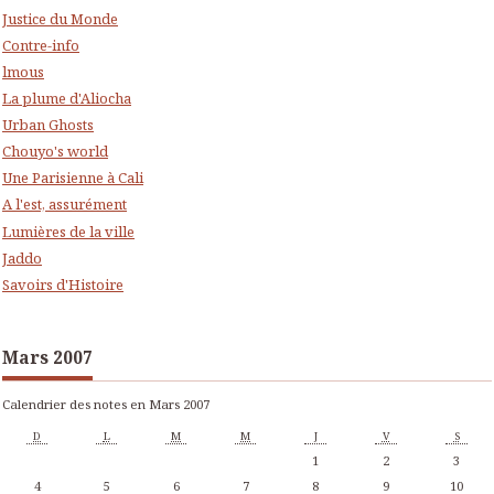
Justice du Monde
Contre-info
lmous
La plume d'Aliocha
Urban Ghosts
Chouyo's world
Une Parisienne à Cali
A l'est, assurément
Lumières de la ville
Jaddo
Savoirs d'Histoire
Mars 2007
Calendrier des notes en Mars 2007
D
L
M
M
J
V
S
1
2
3
4
5
6
7
8
9
10