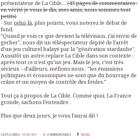
présentateur de La Cible…
(43 pages de commentaires :
en vérité je vous le dis, mes amis, nous sommes tout
petits)
- Sur
celui-là
, plus pointu, vous noterez le débat de
fond.
"Quand je vois ce que devient la télévision, j’ai envie de
gerber"
, nous dit un téléspectateur dépité de l’arrêt
d’un jeu culturel balayé par la
"génération stardaube"
.
Aussitôt un autre replace La Cible dans son contexte :
après tout ce n’est qu’un jeu. Mais le jeu, c’est très
sérieux – d’ailleurs, méfions nous :
"les émissions
politiques et économiques ne sont que du bourrage de
crâne et un moyen de contrôle des foules."
Tout ça à propos de La Cible. Comme quoi. La France
gronde, sachons l’entendre.
Plus que deux jours, je vous l’aurai dit !
CATÉGORIES :
HORS JEU
31
COMMENTAIRES
SHARE