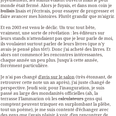
monde était fermé. Alors je fuyais, et dans mon coin je
bullais
lisais et j’écrivais, pour essayer de progresser et
faire avancer mes histoires. Plutôt grandir que m’aigrir.
Et en 2003 est venu le déclic. Un truc tout bête,
vraiment, une sorte de révélation : les éditeurs sur
leurs stands n’attendaient pas que je leur parle de moi,
ils voulaient surtout parler de leurs livres (que n’y
avais-je pensé plus tôt!). Donc j’ai acheté des livres. Et
alors ont commencé les rencontres intéressantes,
chaque année un peu plus. Jusqu'à cette année,
forcément particulière.
Je n’ai pas changé
d’avis sur le salon
(très étonnant, de
retrouver cette note un an après), j’ai juste changé de
perspective. Jeudi soir, pour l’inauguration, je suis
passé au large des mondanités officielles (ah, la
terrasse Flammarion où les
calculateurs
gens qui
comptent peuvent trinquer en surplombant la plèbe,
tout un poème), je me suis contenté d’échanger avec
des gens que j’avais plaisir à voir, d’en rencontrer de