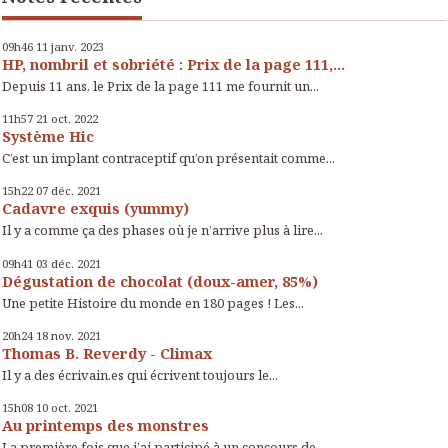
09h46
11
janv. 2023
HP, nombril et sobriété : Prix de la page 111,...
Depuis 11 ans, le Prix de la page 111 me fournit un...
11h57
21
oct. 2022
Système Hic
C’est un implant contraceptif qu’on présentait comme...
15h22
07
déc. 2021
Cadavre exquis (yummy)
Il y a comme ça des phases où je n’arrive plus à lire...
09h41
03
déc. 2021
Dégustation de chocolat (doux-amer, 85%)
Une petite Histoire du monde en 180 pages ! Les...
20h24
18
nov. 2021
Thomas B. Reverdy - Climax
Il y a des écrivain.es qui écrivent toujours le...
15h08
10
oct. 2021
Au printemps des monstres
La première fois que j’ai participé à un concours de...