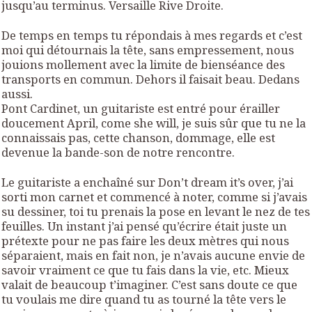
jusqu’au terminus. Versaille Rive Droite.
De temps en temps tu répondais à mes regards et c’est
moi qui détournais la tête, sans empressement, nous
jouions mollement avec la limite de bienséance des
transports en commun. Dehors il faisait beau. Dedans
aussi.
Pont Cardinet, un guitariste est entré pour érailler
doucement
April, come she will
, je suis sûr que tu ne la
connaissais pas, cette chanson, dommage, elle est
devenue la bande-son de notre rencontre.
Le guitariste a enchaîné sur
Don’t dream it’s over
, j’ai
sorti mon carnet et commencé à noter, comme si j’avais
su dessiner, toi tu prenais la pose en levant le nez de tes
feuilles. Un instant j’ai pensé qu’écrire était juste un
prétexte pour ne pas faire les deux mètres qui nous
séparaient, mais en fait non, je n’avais aucune envie de
savoir vraiment ce que tu fais dans la vie, etc. Mieux
valait de beaucoup t’imaginer. C’est sans doute ce que
tu voulais me dire quand tu as tourné la tête vers le