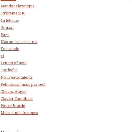
Mandor chronique
Strictement K
La lettrine
Gonzaï
Page
Nos amies les lettres
Emeraude
r1
Letters of note
Sophielit
Nouveaux talents
Petit blanc (mais pas sec)
Cheers, Angie!
Clavier Cannibale
Pierre Jourde
Mille et une frasques