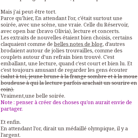
Mais j'ai peut-être tort.
Parce qu’hier,
En attendant l’or
, c’était surtout une
soirée, avec une scène, une vraie. Celle du Réservoir,
avec open bar (bravo Olivia), lecture et concerts.
Les extraits de nouvelles étaient bien choisis, certains
claquaient comme de
belles notes de blog
, d’autres
brodaient autour de jolies trouvailles, comme des
couplets autour d’un refrain bien trouvé. C’est
emballant, une lecture, quand c’est court et bien lu. Et
c’est toujours amusant de regarder les gens écouter
(salut à toi, jeune brune à la frange sombre et à la moue
boudeuse à qui la lecture parfois arachait un sourire en
coin).
Vraiment,une belle soirée.
Note : penser à créer des choses qu’on aurait envie de
partager.
Et enfin.
En attendant l’or, dirait un médaillé olympique, il y a
l’argent.