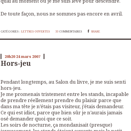
quai au moment où je me suis levé pour descendre.
De toute façon, nous ne sommes pas encore en avril.
CATÉGORIES :
LETTRES OUVERTES
33
COMMENTAIRES
SHARE
20h20
24
mars 2007
Hors-jeu
Pendant longtemps, au Salon du livre, je me suis senti
hors-jeu.
Je me promenais tristement entre les stands, incapable
de prendre réellement prendre du plaisir parce que
dans ma tête je n’étais pas visiteur, j’étais demandeur.
Ce qui est idiot, parce que bien sûr je n’aurais jamais
osé demander quoi que ce soit.
Les soirs de nocturne, ça mondanisait (presque)
joyeusement, les stands étaient ouverts mais le petit