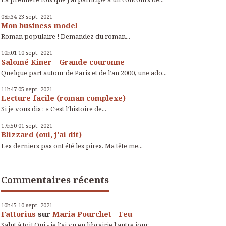
08h34
23
sept. 2021
Mon business model
Roman populaire ! Demandez du roman...
10h01
10
sept. 2021
Salomé Kiner - Grande couronne
Quelque part autour de Paris et de l’an 2000, une ado...
11h47
05
sept. 2021
Lecture facile (roman complexe)
Si je vous dis : « C’est l’histoire de...
17h50
01
sept. 2021
Blizzard (oui, j'ai dit)
Les derniers pas ont été les pires. Ma tête me...
Commentaires récents
10h45
10
sept. 2021
Fattorius
sur
Maria Pourchet - Feu
Salut à toi! Oui - je l'ai vu en librairie l'autre jour....