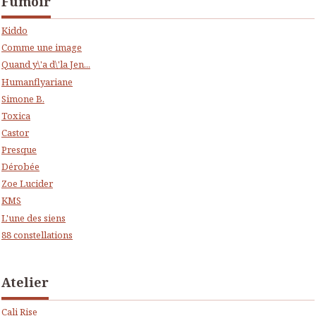
Fumoir
Kiddo
Comme une image
Quand y\'a d\'la Jen...
Humanflyariane
Simone B.
Toxica
Castor
Presque
Dérobée
Zoe Lucider
KMS
L'une des siens
88 constellations
Atelier
Cali Rise