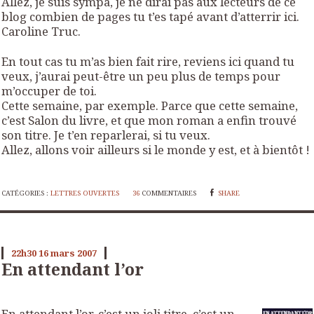
Allez, je suis sympa, je ne dirai pas aux lecteurs de ce
blog combien de pages tu t’es tapé avant d’atterrir ici.
Caroline Truc.
En tout cas tu m’as bien fait rire, reviens ici quand tu
veux, j’aurai peut-être un peu plus de temps pour
m’occuper de toi.
Cette semaine, par exemple. Parce que cette semaine,
c’est Salon du livre, et que mon roman a enfin trouvé
son titre. Je t’en reparlerai, si tu veux.
Allez, allons voir ailleurs si le monde y est, et à bientôt !
CATÉGORIES :
LETTRES OUVERTES
36
COMMENTAIRES
SHARE
22h30
16
mars 2007
En attendant l’or
En attendant l’or
, c’est un joli titre, c’est un